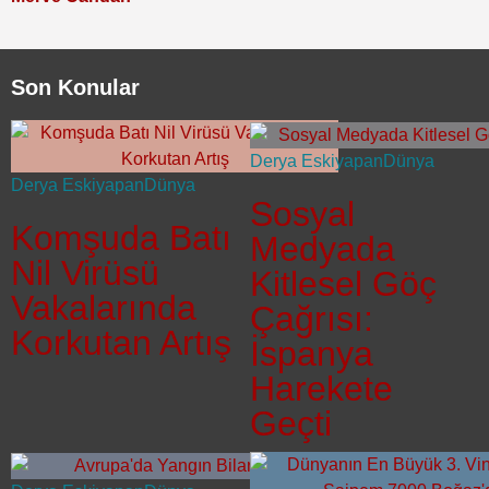
Son Konular
Derya Eskiyapan
Dünya
Derya Eskiyapan
Dünya
Sosyal
Komşuda Batı
Medyada
Nil Virüsü
Kitlesel Göç
Vakalarında
Çağrısı:
Korkutan Artış
İspanya
Harekete
Geçti