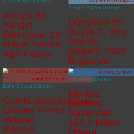
Derya Eskiyapan
Dünya
Meryem Aktemur
Türkiye
Avrupa’da
Dünyanın En
Yangın
Büyük 3. Vinç
Bilançosu: 19
Gemisi
Milyar Avroluk
Saipem 7000
Ağır Fatura
Boğaz’da
Caner Bulut
Ekonomi
Bahar Duygun
Gündem
Merkez
Cumhurbaşkanlığına
Bankası
Cevdet Yılmaz
Rezervleri
Vekalet
164,4 Milyar
Edecek
Dolara