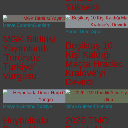
Yükseldi
Merve Candan
Gündem
Ahmet Demir
Spor
MGK Bildirisi
Beşiktaş 10
Yayımlandı:
Kişi Kaldığı
‘Terörsüz
Maçta Hradec
Türkiye’
Kralove’yi
Vurgusu
Devirdi
Meryem Aktemur
Türkiye
Mihra Güleser
Ekonomi
Heybeliada
2026 TMO