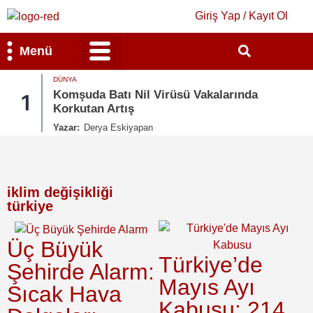
Giriş Yap / Kayıt Ol
Menü
DÜNYA
Bilim & Teknoloji
Kültür & Sanat
Komşuda Batı Nil Virüsü Vakalarında
1
Korkutan Artış
Yazar:
Derya Eskiyapan
iklim değişikliği
türkiye
Üç Büyük
Türkiye’de
Şehirde Alarm:
Mayıs Ayı
Sıcak Hava
Kabusu: 214