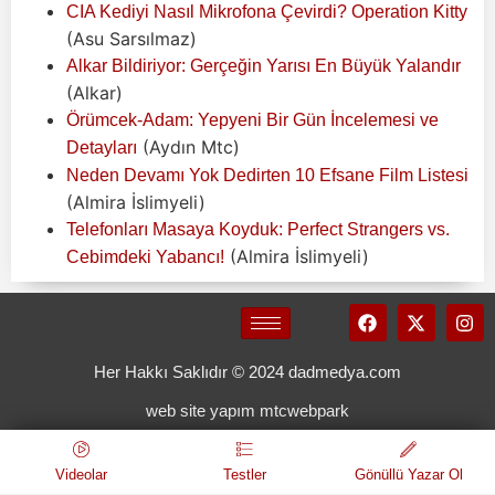
CIA Kediyi Nasıl Mikrofona Çevirdi? Operation Kitty
(Asu Sarsılmaz)
Alkar Bildiriyor: Gerçeğin Yarısı En Büyük Yalandır
(Alkar)
Örümcek-Adam: Yepyeni Bir Gün İncelemesi ve
(Aydın Mtc)
Detayları
Neden Devamı Yok Dedirten 10 Efsane Film Listesi
(Almira İslimyeli)
Telefonları Masaya Koyduk: Perfect Strangers vs.
(Almira İslimyeli)
Cebimdeki Yabancı!
Her Hakkı Saklıdır © 2024 dadmedya.com
web site yapım mtcwebpark
Videolar
Testler
Gönüllü Yazar Ol