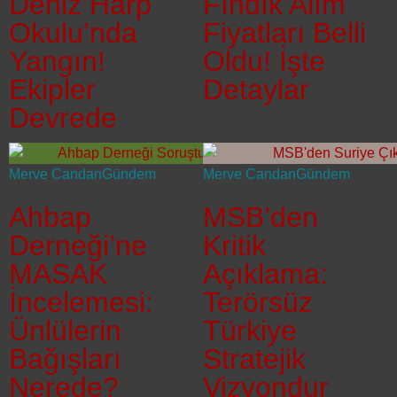
Deniz Harp
Fındık Alım
Okulu’nda
Fiyatları Belli
Yangın!
Oldu! İşte
Ekipler
Detaylar
Devrede
Merve Candan
Gündem
Merve Candan
Gündem
Ahbap
MSB’den
Derneği’ne
Kritik
MASAK
Açıklama:
İncelemesi:
Terörsüz
Ünlülerin
Türkiye
Bağışları
Stratejik
Nerede?
Vizyondur