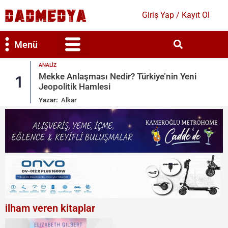
Giriş Yap / Kayıt Ol
Menü
ANALIZ
Bilim & Teknoloji
Kültür & Sanat
Mekke Anlaşması Nedir? Türkiye’nin Yeni
1
Jeopolitik Hamlesi
Yazar:
Alkar
ilham veren kitaplar