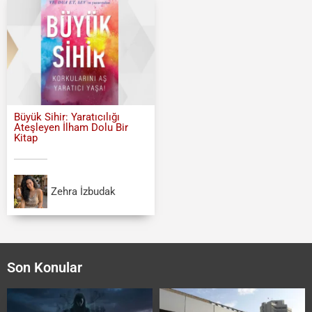
Büyük Sihir: Yaratıcılığı
Ateşleyen İlham Dolu Bir
Kitap
Zehra İzbudak
Son Konular