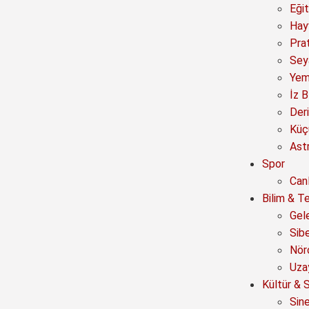
Eğit
Hay
Prat
Sey
Yem
İz B
Deri
Küç
Astr
Spor
Canl
Bilim & Te
Gel
Sib
Nör
Uza
Kültür & 
Sin