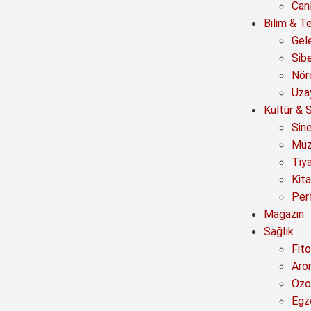
Canl
Bilim & Te
Gel
Sib
Nör
Uza
Kültür & 
Sin
Müz
Tiy
Kit
Per
Magazin
Sağlık
Fito
Aro
Ozo
Egz