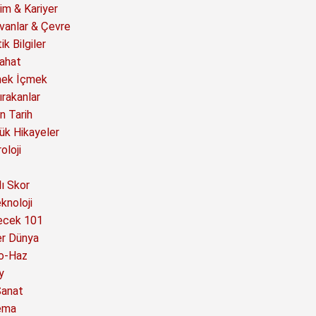
im & Kariyer
vanlar & Çevre
ik Bilgiler
ahat
ek İçmek
ırakanlar
n Tarih
ük Hikayeler
oloji
ı Skor
knoloji
ecek 101
er Dünya
o-Haz
y
Sanat
ema