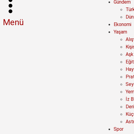
Gündem
Tür
Dün
Menü
Ekonomi
Yaşam
Alı
Kişi
Aşk 
Eğit
Hay
Prat
Sey
Yem
İz B
Deri
Küç
Astr
Spor