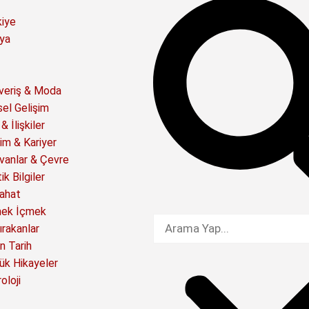
kiye
ya
şveriş & Moda
sel Gelişim
& İlişkiler
im & Kariyer
vanlar & Çevre
ik Bilgiler
ahat
ek İçmek
ırakanlar
n Tarih
ük Hikayeler
oloji