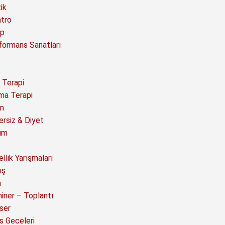
ik
atro
ap
formans Sanatları
 Terapi
ma Terapi
n
ersiz & Diyet
ım
llik Yarışmaları
ış
a
iner – Toplantı
ser
s Geceleri