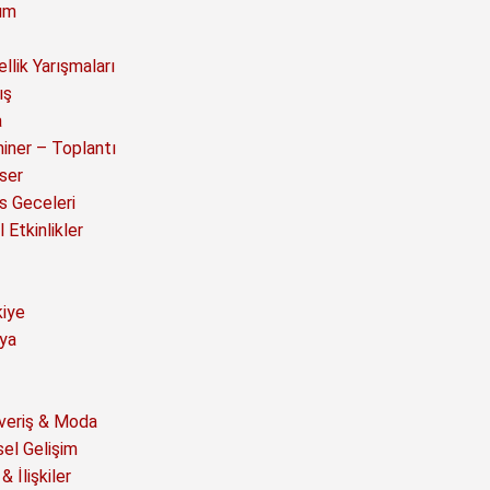
ım
llik Yarışmaları
ış
a
iner – Toplantı
ser
s Geceleri
 Etkinlikler
kiye
ya
şveriş & Moda
sel Gelişim
& İlişkiler