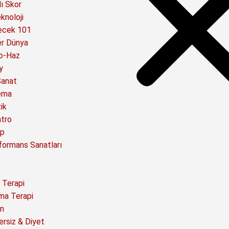
ı Skor
knoloji
ecek 101
er Dünya
o-Haz
y
Sanat
ema
ik
atro
ap
formans Sanatları
 Terapi
ma Terapi
n
ersiz & Diyet