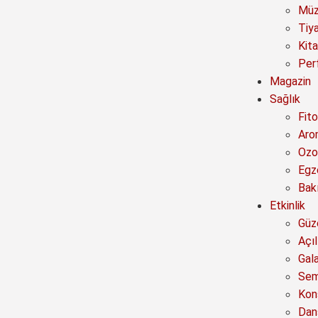
Müz
Tiy
Kit
Per
Magazin
Sağlık
Fito
Aro
Ozo
Egz
Bak
Etkinlik
Güze
Açıl
Gal
Sem
Kon
Dan