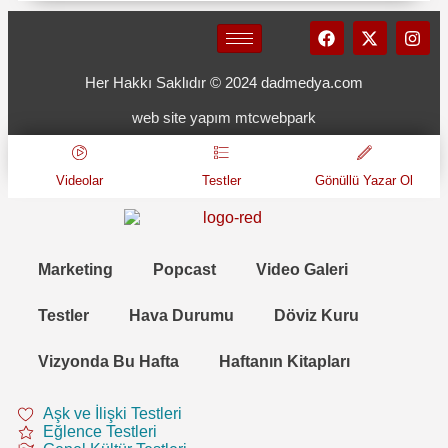
Her Hakkı Saklıdır © 2024 dadmedya.com
web site yapım mtcwebpark
Videolar
Testler
Gönüllü Yazar Ol
Marketing
Popcast
Video Galeri
Testler
Hava Durumu
Döviz Kuru
Vizyonda Bu Hafta
Haftanın Kitapları
Aşk ve İlişki Testleri
Eğlence Testleri