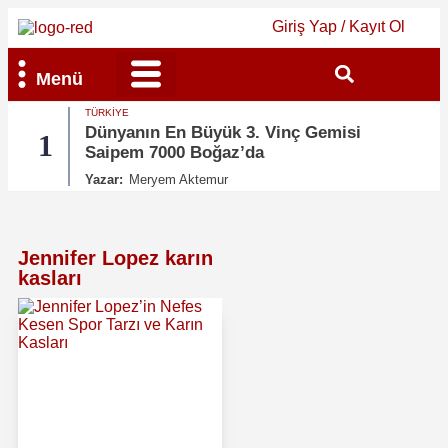
Giriş Yap / Kayıt Ol
Menü
TÜRKIYE
Bilim & Teknoloji
Kültür & Sanat
Dünyanın En Büyük 3. Vinç Gemisi
1
2
Saipem 7000 Boğaz’da
Yazar:
Meryem Aktemur
Jennifer Lopez karın
kasları