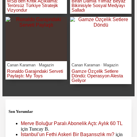
MSB’den Kritik Açıklama:
Biran Damla Yılmaz Beyaz
Terörsüz Türkiye Stratejik
Bikinisiyle Sosyal Medyayı
Vizyondur
Salladı
Canan Karaman
Magazin
Canan Karaman
Magazin
Ronaldo Garajındaki Serveti
Gamze Özçelik Setlere
Paylaştı: My Toys
Döndü: Operasyon Alesta
Geliyor
Son Yorumlar
Merve Boluğur Paralı Abonelik Açtı: Aylık 60 TL
için
Tuncay B.
İstanbul’un Fethi Askeri Bir Başarısızlık mı?
için