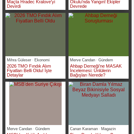
Maçta Hradec Kralove’yi
Okulu’nda Yangın! Ekipler
Devirdi
Devrede
Mihra Güleser
Ekonomi
Merve Candan
Gündem
2026 TMO Fındık Alım
Ahbap Derneği’ne MASAK
Fiyatları Belli Oldu! İşte
İncelemesi: Ünlülerin
Detaylar
Bağışları Nerede?
Merve Candan
Gündem
Canan Karaman
Magazin