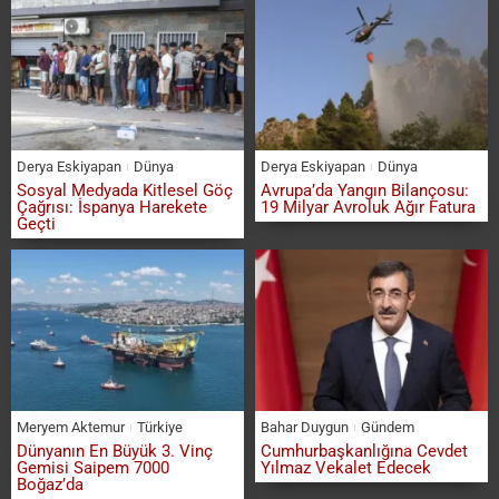
Derya Eskiyapan
Dünya
Derya Eskiyapan
Dünya
Sosyal Medyada Kitlesel Göç
Avrupa’da Yangın Bilançosu:
Çağrısı: İspanya Harekete
19 Milyar Avroluk Ağır Fatura
Geçti
Meryem Aktemur
Türkiye
Bahar Duygun
Gündem
Dünyanın En Büyük 3. Vinç
Cumhurbaşkanlığına Cevdet
Gemisi Saipem 7000
Yılmaz Vekalet Edecek
Boğaz’da