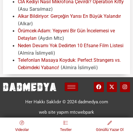
CIA Kediyi Nasıl Mikrofona Çevirdi? Operation Kitty
(Asu Sarsılmaz)
Alkar Bildiriyor: Gerçeğin Yarısı En Büyük Yalandır
(Alkar)
Örümcek-Adam: Yepyeni Bir Gün İncelemesi ve
(Aydın Mtc)
Detayları
Neden Devamı Yok Dedirten 10 Efsane Film Listesi
(Almira İslimyeli)
Telefonları Masaya Koyduk: Perfect Strangers vs.
(Almira İslimyeli)
Cebimdeki Yabancı!
Her Hakkı Saklıdır © 2024 dadmedya.com
web site yapım mtcwebpark
Videolar
Testler
Gönüllü Yazar Ol