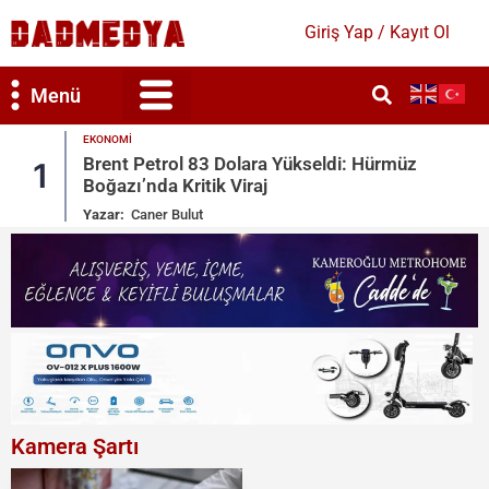
Giriş Yap / Kayıt Ol
Menü
GÜNDEM
Hürmüz
Mekke Savunma Anlaşması: Türkiye, Su
2
Arabistan, Pakistan
Yazar:
Bahar Duygun
Kamera Şartı