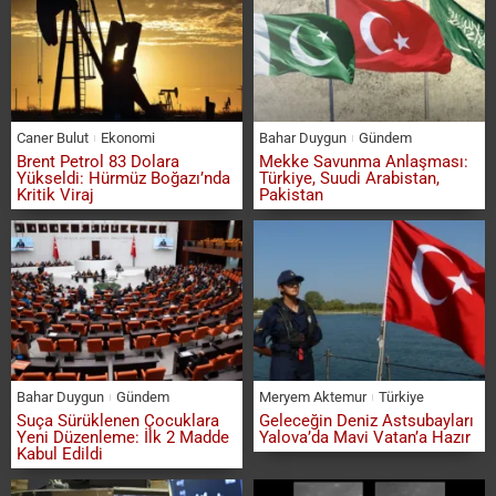
Caner Bulut
Ekonomi
Bahar Duygun
Gündem
Brent Petrol 83 Dolara
Mekke Savunma Anlaşması:
Yükseldi: Hürmüz Boğazı’nda
Türkiye, Suudi Arabistan,
Kritik Viraj
Pakistan
Bahar Duygun
Gündem
Meryem Aktemur
Türkiye
Suça Sürüklenen Çocuklara
Geleceğin Deniz Astsubayları
Yeni Düzenleme: İlk 2 Madde
Yalova’da Mavi Vatan’a Hazır
Kabul Edildi