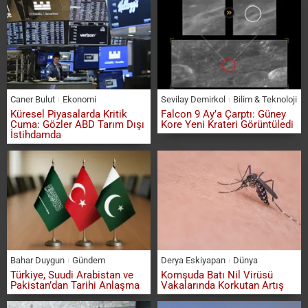
Caner Bulut
Ekonomi
Sevilay Demirkol
Bilim & Teknoloji
Küresel Piyasalarda Kritik
Falcon 9 Ay’a Çarptı: Güney
Cuma: Gözler ABD Tarım Dışı
Kore Yeni Krateri Görüntüledi
İstihdamda
Bahar Duygun
Gündem
Derya Eskiyapan
Dünya
Türkiye, Suudi Arabistan ve
Komşuda Batı Nil Virüsü
Pakistan’dan Tarihi Anlaşma
Vakalarında Korkutan Artış