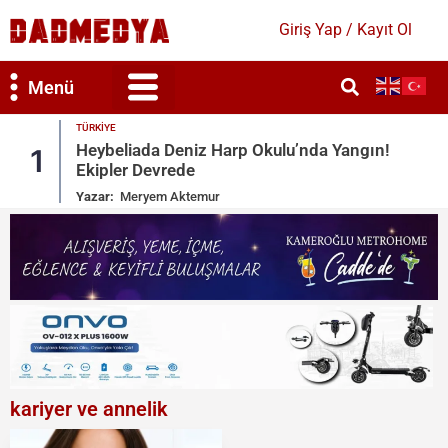
Giriş Yap / Kayıt Ol
Menü
EKONOMI
ın!
2026 TMO Fındık Alım Fiyatları Belli Oldu!
2
İşte Detaylar
Yazar:
Mihra Güleser
kariyer ve annelik