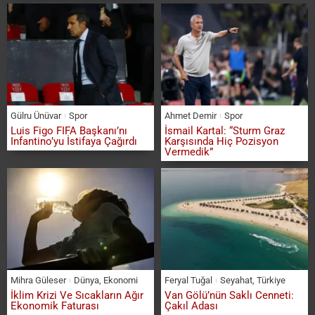
Gülru Ünüvar
Spor
Ahmet Demir
Spor
Luis Figo FIFA Başkanı’nı
İsmail Kartal: “Sturm Graz
Infantino’yu İstifaya Çağırdı
Karşısında Hiç Pozisyon
Vermedik”
Mihra Güleser
Dünya
,
Ekonomi
Feryal Tuğal
Seyahat
,
Türkiye
İklim Krizi Ve Sıcakların Ağır
Van Gölü’nün Saklı Cenneti:
Ekonomik Faturası
Çakıl Adası