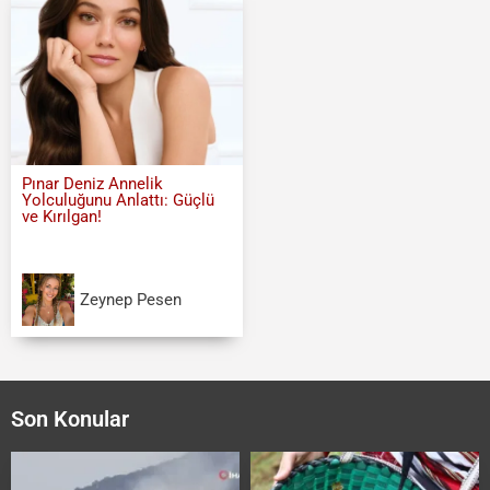
Pınar Deniz Annelik
Yolculuğunu Anlattı: Güçlü
ve Kırılgan!
Zeynep Pesen
Son Konular