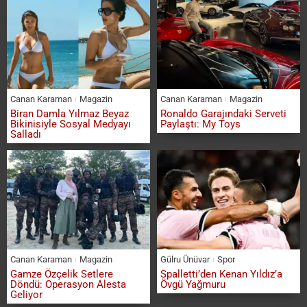
Canan Karaman
Magazin
Canan Karaman
Magazin
Biran Damla Yılmaz Beyaz
Ronaldo Garajındaki Serveti
Bikinisiyle Sosyal Medyayı
Paylaştı: My Toys
Salladı
Canan Karaman
Magazin
Gülru Ünüvar
Spor
Gamze Özçelik Setlere
Spalletti’den Kenan Yıldız’a
Döndü: Operasyon Alesta
Övgü Yağmuru
Geliyor