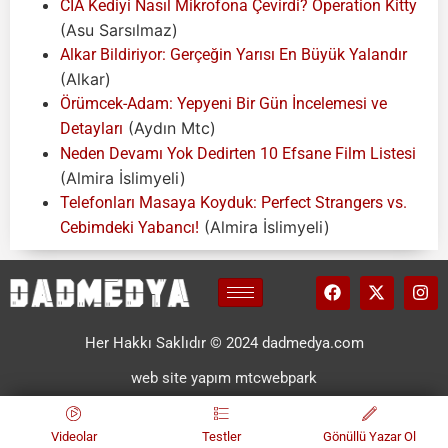
CIA Kediyi Nasıl Mikrofona Çevirdi? Operation Kitty
(Asu Sarsılmaz)
Alkar Bildiriyor: Gerçeğin Yarısı En Büyük Yalandır
(Alkar)
Örümcek-Adam: Yepyeni Bir Gün İncelemesi ve
(Aydın Mtc)
Detayları
Neden Devamı Yok Dedirten 10 Efsane Film Listesi
(Almira İslimyeli)
Telefonları Masaya Koyduk: Perfect Strangers vs.
(Almira İslimyeli)
Cebimdeki Yabancı!
Her Hakkı Saklıdır © 2024 dadmedya.com
web site yapım mtcwebpark
Videolar
Testler
Gönüllü Yazar Ol