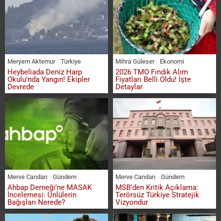
Meryem Aktemur
Türkiye
Mihra Güleser
Ekonomi
Heybeliada Deniz Harp
2026 TMO Fındık Alım
Okulu’nda Yangın! Ekipler
Fiyatları Belli Oldu! İşte
Devrede
Detaylar
Merve Candan
Gündem
Merve Candan
Gündem
Ahbap Derneği’ne MASAK
MSB’den Kritik Açıklama:
İncelemesi: Ünlülerin
Terörsüz Türkiye Stratejik
Bağışları Nerede?
Vizyondur