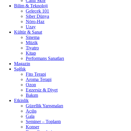
Canlı Skor
Bilim & Teknoloji
Gelecek 101
Siber Dünya
Nöro-Haz
Uzay
Kültür & Sanat
Sinema
Müzik
Tiyatro
Kitap
Performans Sanatları
Magazin
Sağlık
Fito Terapi
Aroma Terapi
Ozon
Egzersiz & Diyet
Bakım
Etkinlik
Güzellik Yarışmaları
Açılış
Gala
Seminer – Toplantı
Konser