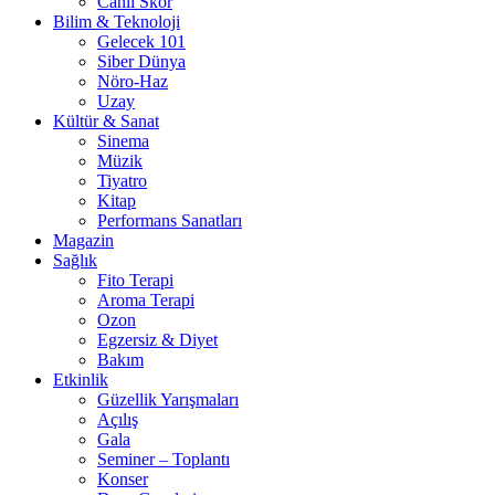
Canlı Skor
Bilim & Teknoloji
Gelecek 101
Siber Dünya
Nöro-Haz
Uzay
Kültür & Sanat
Sinema
Müzik
Tiyatro
Kitap
Performans Sanatları
Magazin
Sağlık
Fito Terapi
Aroma Terapi
Ozon
Egzersiz & Diyet
Bakım
Etkinlik
Güzellik Yarışmaları
Açılış
Gala
Seminer – Toplantı
Konser