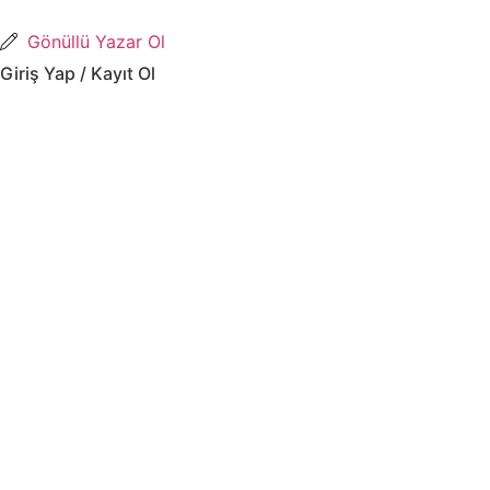
İçeriğe
atla
Gönüllü Yazar Ol
Giriş Yap / Kayıt Ol