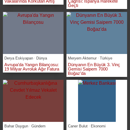
Vakalarında Korkutan Artış
Çağrısı: İspanya Harekete
Geçti
Derya Eskiyapan
Dünya
Meryem Aktemur
Türkiye
Avrupa’da Yangın Bilançosu:
Dünyanın En Büyük 3. Vinç
19 Milyar Avroluk Ağır Fatura
Gemisi Saipem 7000
Boğaz’da
Bahar Duygun
Gündem
Caner Bulut
Ekonomi