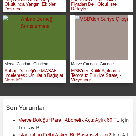
Okulu’nda Yangın! Ekipler
Fiyatları Belli Oldu! İşte
Devrede
Detaylar
Merve Candan
Gündem
Merve Candan
Gündem
Ahbap Derneği’ne MASAK
MSB’den Kritik Açıklama:
İncelemesi: Ünlülerin Bağışları
Terörsüz Türkiye Stratejik
Nerede?
Vizyondur
Son Yorumlar
için
Merve Boluğur Paralı Abonelik Açtı: Aylık 60 TL
Tuncay B.
için
Ali
İstanbul’un Fethi Askeri Bir Başarısızlık mı?