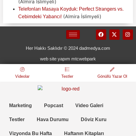
(Almira İslimyeli)
Telefonları Masaya Koyduk: Perfect Strangers vs.
(Almira İslimyeli)
Cebimdeki Yabancı!
Her Hakkı Saklıdır © 2024 dadmedya.com
web site yapım mtcwebpark
Videolar
Testler
Gönüllü Yazar Ol
Marketing
Popcast
Video Galeri
Testler
Hava Durumu
Döviz Kuru
Vizyonda Bu Hafta
Haftanın Kitapları