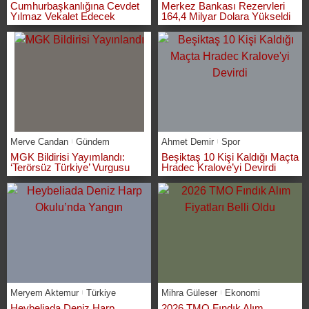
Cumhurbaşkanlığına Cevdet
Merkez Bankası Rezervleri
Yılmaz Vekalet Edecek
164,4 Milyar Dolara Yükseldi
Merve Candan
Gündem
Ahmet Demir
Spor
MGK Bildirisi Yayımlandı:
Beşiktaş 10 Kişi Kaldığı Maçta
‘Terörsüz Türkiye’ Vurgusu
Hradec Kralove’yi Devirdi
Meryem Aktemur
Türkiye
Mihra Güleser
Ekonomi
Heybeliada Deniz Harp
2026 TMO Fındık Alım