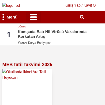
Giriş Yap / Kayıt Ol
Menü
DÜNYA
Bilim & Teknoloji
Kültür & Sanat
Komşuda Batı Nil Virüsü Vakalarında
1
Korkutan Artış
Yazar:
Derya Eskiyapan
MEB tatil takvimi 2025