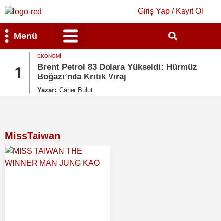
Giriş Yap / Kayıt Ol
Menü
EKONOMI
Bilim & Teknoloji
Kültür & Sanat
Brent Petrol 83 Dolara Yükseldi: Hürmüz
1
Boğazı’nda Kritik Viraj
Yazar:
Caner Bulut
MissTaiwan