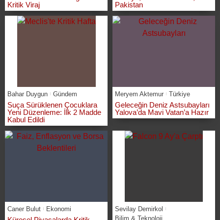
Kritik Viraj
Pakistan
Bahar Duygun
Gündem
Meryem Aktemur
Türkiye
Suça Sürüklenen Çocuklara
Geleceğin Deniz Astsubayları
Yeni Düzenleme: İlk 2 Madde
Yalova’da Mavi Vatan’a Hazır
Kabul Edildi
Caner Bulut
Ekonomi
Sevilay Demirkol
Bilim & Teknoloji
Küresel Piyasalarda Kritik