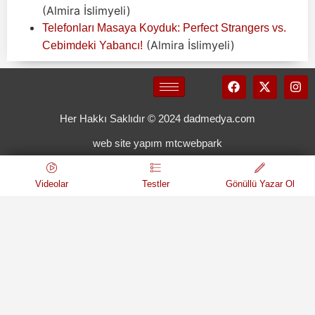
(Almira İslimyeli)
Telefonları Masaya Koyduk: Perfect Strangers vs.
(Almira İslimyeli)
Cebimdeki Yabancı!
Her Hakkı Saklıdır © 2024 dadmedya.com
web site yapım mtcwebpark
Videolar
Testler
Gönüllü Yazar Ol