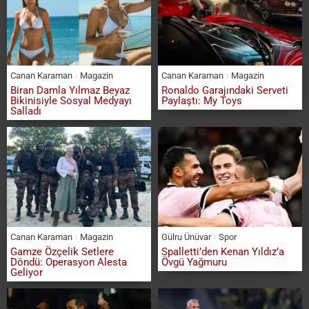
Canan Karaman
Magazin
Canan Karaman
Magazin
Biran Damla Yılmaz Beyaz
Ronaldo Garajındaki Serveti
Bikinisiyle Sosyal Medyayı
Paylaştı: My Toys
Salladı
Canan Karaman
Magazin
Gülru Ünüvar
Spor
Gamze Özçelik Setlere
Spalletti’den Kenan Yıldız’a
Döndü: Operasyon Alesta
Övgü Yağmuru
Geliyor