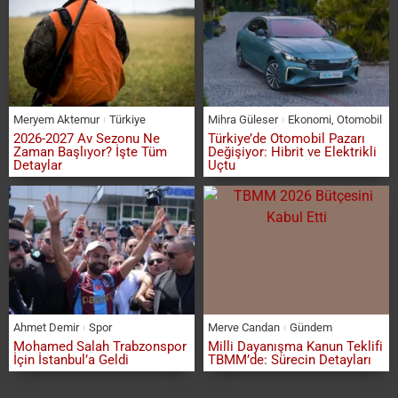
Meryem Aktemur
Türkiye
Mihra Güleser
Ekonomi
,
Otomobil
2026-2027 Av Sezonu Ne
Türkiye’de Otomobil Pazarı
Zaman Başlıyor? İşte Tüm
Değişiyor: Hibrit ve Elektrikli
Detaylar
Uçtu
Ahmet Demir
Spor
Merve Candan
Gündem
Mohamed Salah Trabzonspor
Milli Dayanışma Kanun Teklifi
İçin İstanbul’a Geldi
TBMM’de: Sürecin Detayları