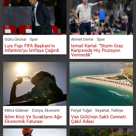
Gülru Ünüvar
Spor
Ahmet Demir
Spor
Luis Figo FIFA Başkanı’nı
İsmail Kartal: “Sturm Graz
Infantino’yu İstifaya Çağırdı
Karşısında Hiç Pozisyon
Vermedik”
Mihra Güleser
Dünya
,
Ekonomi
Feryal Tuğal
Seyahat
,
Türkiye
İklim Krizi Ve Sıcakların Ağır
Van Gölü’nün Saklı Cenneti:
Ekonomik Faturası
Çakıl Adası