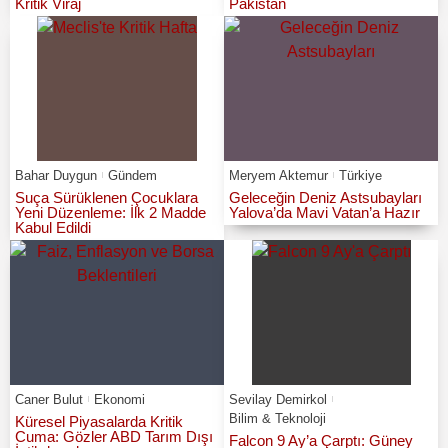
Kritik Viraj
Pakistan
Bahar Duygun
Gündem
Meryem Aktemur
Türkiye
Suça Sürüklenen Çocuklara
Geleceğin Deniz Astsubayları
Yeni Düzenleme: İlk 2 Madde
Yalova’da Mavi Vatan’a Hazır
Kabul Edildi
Caner Bulut
Ekonomi
Sevilay Demirkol
Bilim & Teknoloji
Küresel Piyasalarda Kritik
Cuma: Gözler ABD Tarım Dışı
Falcon 9 Ay’a Çarptı: Güney