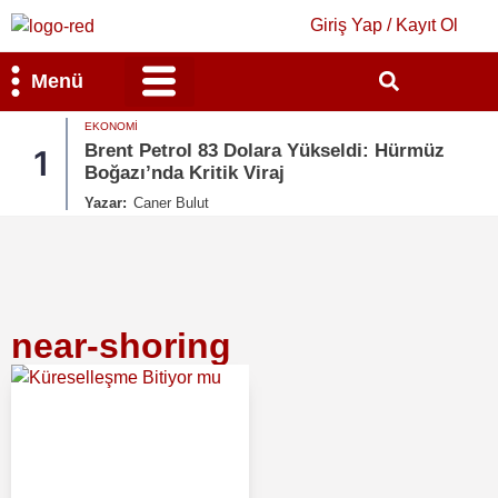
Giriş Yap / Kayıt Ol
Menü
EKONOMI
Bilim & Teknoloji
Kültür & Sanat
Brent Petrol 83 Dolara Yükseldi: Hürmüz
1
Boğazı’nda Kritik Viraj
Yazar:
Caner Bulut
near-shoring