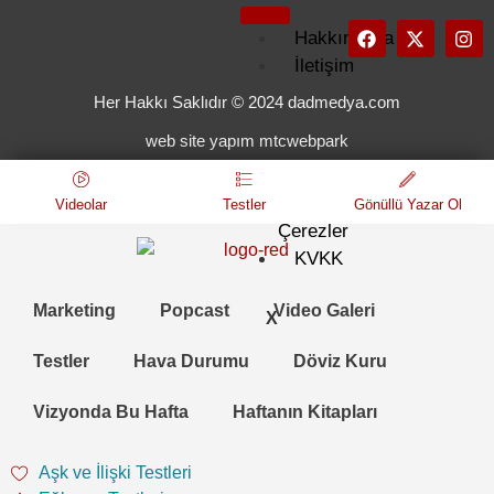
Hakkımızda
İletişim
Künye
Her Hakkı Saklıdır © 2024 dadmedya.com
Kullanım
web site yapım mtcwebpark
Koşulları
Gizlilik
ve
Videolar
Testler
Gönüllü Yazar Ol
Çerezler
KVKK
Marketing
Popcast
Video Galeri
X
Testler
Hava Durumu
Döviz Kuru
Vizyonda Bu Hafta
Haftanın Kitapları
Aşk ve İlişki Testleri