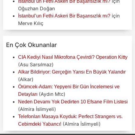
için
İstanbul’un Fethi Askeri Bir Başarısızlık mı?
Oğuzhan Doğan
için
İstanbul’un Fethi Askeri Bir Başarısızlık mı?
Merve Kılıç
En Çok Okunanlar
CIA Kediyi Nasıl Mikrofona Çevirdi? Operation Kitty
(Asu Sarsılmaz)
Alkar Bildiriyor: Gerçeğin Yarısı En Büyük Yalandır
(Alkar)
Örümcek-Adam: Yepyeni Bir Gün İncelemesi ve
(Aydın Mtc)
Detayları
Neden Devamı Yok Dedirten 10 Efsane Film Listesi
(Almira İslimyeli)
Telefonları Masaya Koyduk: Perfect Strangers vs.
(Almira İslimyeli)
Cebimdeki Yabancı!