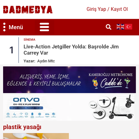
Giriş Yap / Kayıt Ol
Menü
SINEMA
olde Jim
Yüzüklerin Efendisi Kadrosu Yıllar So
2
Yeniden Bir Arada
Yazar:
Aydın Mtc
plastik yasağı