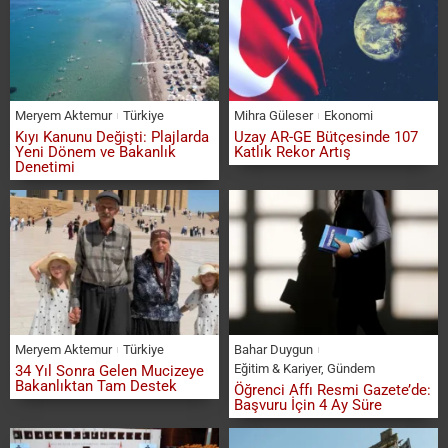
Meryem Aktemur
Türkiye
Mihra Güleser
Ekonomi
Kıyı Kanunu Değişti: Plajlarda
Uzay AR-GE Bütçesinde 107
Yeni Dönem ve Bakanlık
Katlık Rekor Artış
Denetimi
Meryem Aktemur
Türkiye
Bahar Duygun
Eğitim & Kariyer
,
Gündem
34 Yıl Sonra Gelen Mucizeye
Bakanlıktan Tam Destek
Öğrenci Affı Resmi Gazete’de:
Başvuru İçin 4 Ay Süre