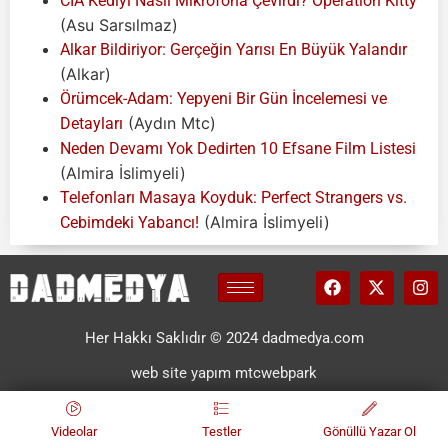
CIA Kediyi Nasıl Mikrofona Çevirdi? Operation Kitty
(Asu Sarsılmaz)
Alkar Bildiriyor: Gerçeğin Yarısı En Büyük Yalandır
(Alkar)
Örümcek-Adam: Yepyeni Bir Gün İncelemesi ve
(Aydın Mtc)
Detayları
Neden Devamı Yok Dedirten 10 Efsane Film Listesi
(Almira İslimyeli)
Telefonları Masaya Koyduk: Perfect Strangers vs.
(Almira İslimyeli)
Cebimdeki Yabancı!
Her Hakkı Saklıdır © 2024 dadmedya.com
web site yapım mtcwebpark
Videolar
Testler
Gönüllü Yazar Ol