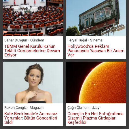
Bahar Duygun
Gündem
Feryal Tuğal
Sinema
TBMM Genel Kurulu Kanun
Hollywood’da Reklam
Teklifi Görüşmelerine Devam
Panosunda Yaşayan Bir Adam
Ediyor
Var
Ruken Cengiz
Magazin
Çağrı Ökmen
Uzay
Kate Beckinsale’e Acımasız
Güneş’in En Net Fotoğrafında
Yorumlar: Bütün Gönderileri
Gizemli Plazma Girdapları
Sildi
Keşfedildi