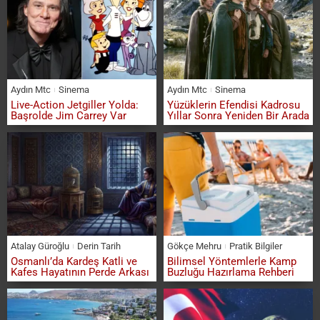
Aydın Mtc
Sinema
Aydın Mtc
Sinema
Live-Action Jetgiller Yolda:
Yüzüklerin Efendisi Kadrosu
Başrolde Jim Carrey Var
Yıllar Sonra Yeniden Bir Arada
Atalay Güroğlu
Derin Tarih
Gökçe Mehru
Pratik Bilgiler
Osmanlı’da Kardeş Katli ve
Bilimsel Yöntemlerle Kamp
Kafes Hayatının Perde Arkası
Buzluğu Hazırlama Rehberi