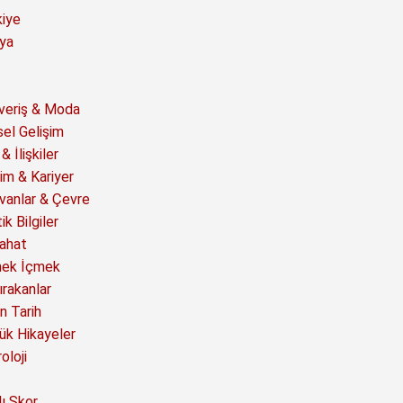
kiye
ya
şveriş & Moda
sel Gelişim
& İlişkiler
im & Kariyer
vanlar & Çevre
ik Bilgiler
ahat
ek İçmek
ırakanlar
n Tarih
ük Hikayeler
oloji
ı Skor