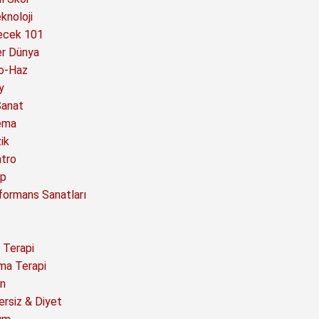
knoloji
ecek 101
er Dünya
o-Haz
y
Sanat
ema
ik
atro
ap
formans Sanatları
 Terapi
ma Terapi
n
ersiz & Diyet