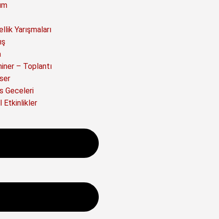
ım
llik Yarışmaları
ış
a
iner – Toplantı
ser
s Geceleri
 Etkinlikler