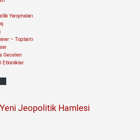
ım
llik Yarışmaları
ış
a
iner – Toplantı
ser
s Geceleri
 Etkinlikler
Yeni Jeopolitik Hamlesi