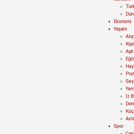
Tür
Dün
Ekonomi
Yaşam
Alı
Kişi
Aşk 
Eğit
Hay
Prat
Sey
Yem
İz B
Deri
Küç
Astr
Spor
Canl