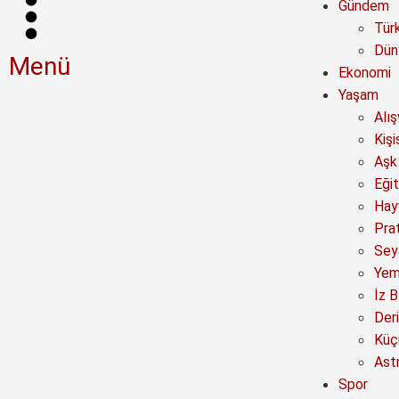
Gündem
Tür
Dün
Menü
Ekonomi
Yaşam
Alı
Kişi
Aşk 
Eğit
Hay
Prat
Sey
Yem
İz B
Deri
Küç
Astr
Spor