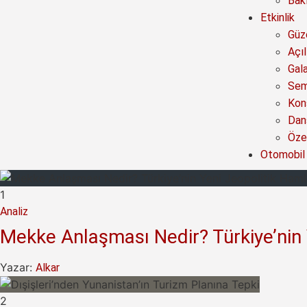
Bak
Etkinlik
Güze
Açıl
Gal
Sem
Kon
Dan
Özel
Otomobil
1
Analiz
Mekke Anlaşması Nedir? Türkiye’nin 
Yazar:
Alkar
2