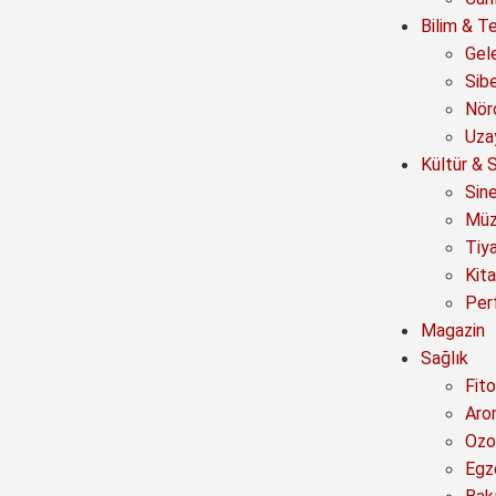
Bilim & Te
Gel
Sib
Nör
Uza
Kültür & 
Sin
Müz
Tiy
Kit
Per
Magazin
Sağlık
Fito
Aro
Ozo
Egz