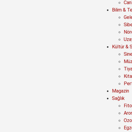
Canl
Bilim & Te
Gel
Sib
Nör
Uza
Kültür & 
Sin
Müz
Tiy
Kit
Per
Magazin
Sağlık
Fito
Aro
Ozo
Egz