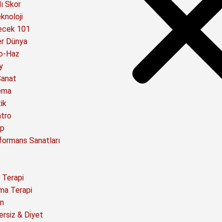
ı Skor
knoloji
ecek 101
er Dünya
o-Haz
y
Sanat
ema
ik
atro
ap
formans Sanatları
 Terapi
ma Terapi
n
ersiz & Diyet