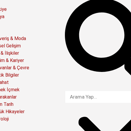
kiye
ya
şveriş & Moda
sel Gelişim
& İlişkiler
im & Kariyer
vanlar & Çevre
ik Bilgiler
ahat
ek İçmek
ırakanlar
n Tarih
ük Hikayeler
oloji