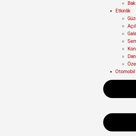
Bak
Etkinlik
Güze
Açıl
Gal
Sem
Kon
Dan
Özel
Otomobil