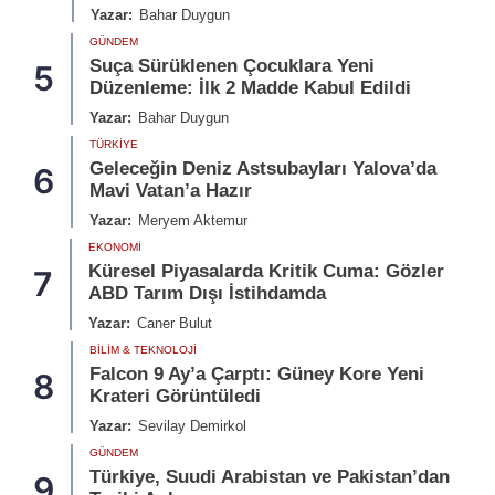
Yazar:
Bahar Duygun
GÜNDEM
Suça Sürüklenen Çocuklara Yeni
5
Düzenleme: İlk 2 Madde Kabul Edildi
Yazar:
Bahar Duygun
TÜRKIYE
Geleceğin Deniz Astsubayları Yalova’da
6
Mavi Vatan’a Hazır
Yazar:
Meryem Aktemur
EKONOMI
Küresel Piyasalarda Kritik Cuma: Gözler
7
ABD Tarım Dışı İstihdamda
Yazar:
Caner Bulut
BILIM & TEKNOLOJI
Falcon 9 Ay’a Çarptı: Güney Kore Yeni
8
Krateri Görüntüledi
Yazar:
Sevilay Demirkol
GÜNDEM
Türkiye, Suudi Arabistan ve Pakistan’dan
9