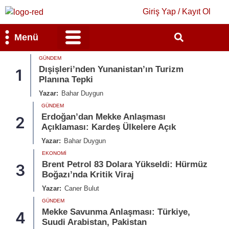
Giriş Yap / Kayıt Ol
Menü
GÜNDEM
Bilim & Teknoloji
Kültür & Sanat
Dışişleri’nden Yunanistan’ın Turizm
1
Planına Tepki
Yazar:
Bahar Duygun
GÜNDEM
Erdoğan’dan Mekke Anlaşması
2
Açıklaması: Kardeş Ülkelere Açık
Yazar:
Bahar Duygun
EKONOMI
Brent Petrol 83 Dolara Yükseldi: Hürmüz
3
Boğazı’nda Kritik Viraj
Yazar:
Caner Bulut
GÜNDEM
Mekke Savunma Anlaşması: Türkiye,
4
Suudi Arabistan, Pakistan