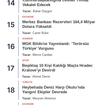
Cumhurbaşkanlığına Cevdet Yılmaz
14
Vekalet Edecek
Yazar:
Bahar Duygun
EKONOMI
Merkez Bankası Rezervleri 164,4 Milyar
15
Dolara Yükseldi
Yazar:
Caner Bulut
GÜNDEM
MGK Bildirisi Yayımlandı: ‘Terörsüz
16
Türkiye’ Vurgusu
Yazar:
Merve Candan
SPOR
Beşiktaş 10 Kişi Kaldığı Maçta Hradec
17
Kralove’yi Devirdi
Yazar:
Ahmet Demir
TÜRKIYE
Heybeliada Deniz Harp Okulu’nda
18
Yangın! Ekipler Devrede
Yazar:
Meryem Aktemur
EKONOMI