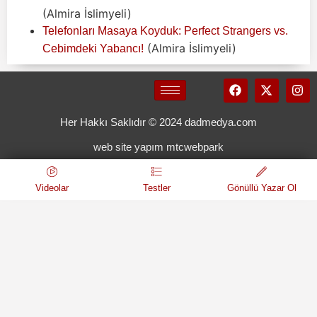
(Almira İslimyeli)
Telefonları Masaya Koyduk: Perfect Strangers vs.
(Almira İslimyeli)
Cebimdeki Yabancı!
Her Hakkı Saklıdır © 2024 dadmedya.com
web site yapım mtcwebpark
Videolar
Testler
Gönüllü Yazar Ol