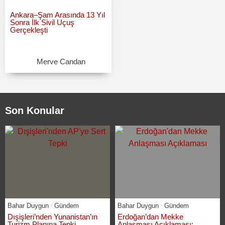
Ankara–Şam Arasında 13 Yıl
Sonra İlk Sivil Uçuş
Gerçekleşti
Merve Candan
Son Konular
Bahar Duygun
Gündem
Bahar Duygun
Gündem
Dışişleri’nden Yunanistan’ın
Erdoğan’dan Mekke
Turizm Planına Tepki
Anlaşması Açıklaması: