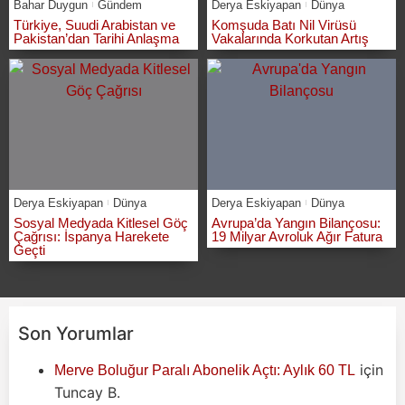
Bahar Duygun
Gündem
Derya Eskiyapan
Dünya
Türkiye, Suudi Arabistan ve
Komşuda Batı Nil Virüsü
Pakistan’dan Tarihi Anlaşma
Vakalarında Korkutan Artış
Derya Eskiyapan
Dünya
Derya Eskiyapan
Dünya
Sosyal Medyada Kitlesel Göç
Avrupa’da Yangın Bilançosu:
Çağrısı: İspanya Harekete
19 Milyar Avroluk Ağır Fatura
Geçti
Son Yorumlar
için
Merve Boluğur Paralı Abonelik Açtı: Aylık 60 TL
Tuncay B.