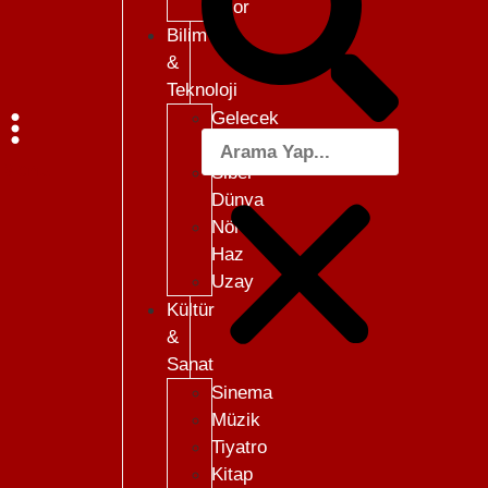
Skor
Bilim
&
Teknoloji
Gelecek
101
Menü
Siber
Dünya
Nöro-
Haz
Uzay
Kültür
&
Sanat
Sinema
Müzik
Tiyatro
Kitap