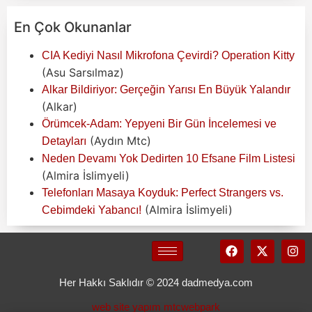
En Çok Okunanlar
CIA Kediyi Nasıl Mikrofona Çevirdi? Operation Kitty
(Asu Sarsılmaz)
Alkar Bildiriyor: Gerçeğin Yarısı En Büyük Yalandır
(Alkar)
Örümcek-Adam: Yepyeni Bir Gün İncelemesi ve
(Aydın Mtc)
Detayları
Neden Devamı Yok Dedirten 10 Efsane Film Listesi
(Almira İslimyeli)
Telefonları Masaya Koyduk: Perfect Strangers vs.
(Almira İslimyeli)
Cebimdeki Yabancı!
Her Hakkı Saklıdır © 2024 dadmedya.com
web site yapım mtcwebpark