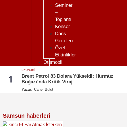
Seminer
–
Toplantı
Konser
Dans
Geceleri
Özel
Etkinlikler
Otomobil
EKONOMI
Brent Petrol 83 Dolara Yükseldi: Hürmüz
1
Boğazı’nda Kritik Viraj
Yazar:
Caner Bulut
Samsun haberleri