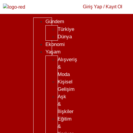
Giriş Yap / Kayıt Ol
Gündem
Türkiye
Dünya
Ekonomi
Yaşam
Alışveriş
&
Moda
Kişisel
Gelişim
Aşk
&
İlişkiler
Eğitim
&