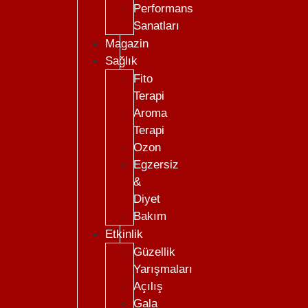
Performans
Sanatları
Magazin
Sağlık
Fito
Terapi
Aroma
Terapi
Ozon
Egzersiz
&
Diyet
Bakım
Etkinlik
Güzellik
Yarışmaları
Açılış
Gala