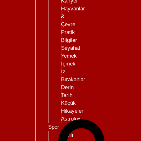
Kariyer
Hayvanlar
&
Çevre
Pratik
Bilgiler
Seyahat
Yemek
İçmek
İz
Bırakanlar
Derin
Tarih
Küçük
Hikayeler
Astroloji
Spor
Canlı