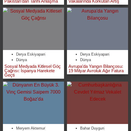
Pakistan’dan Tarihi Anlaşma
Vakalarında Korkutan Artış
Derya Eskiyapan
Derya Eskiyapan
Dünya
Dünya
Sosyal Medyada Kitlesel Göç
Avrupa’da Yangın Bilançosu:
Çağrısı: İspanya Harekete
19 Milyar Avroluk Ağır Fatura
Geçti
Meryem Aktemur
Bahar Duygun