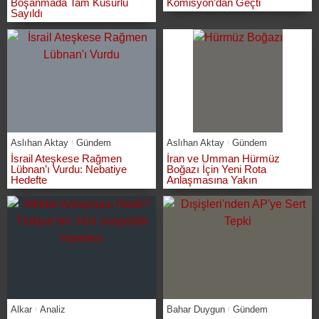
Boşanmada Tam Kusurlu
Komisyon’dan Geçti
Sayıldı
Aslıhan Aktay
Gündem
Aslıhan Aktay
Gündem
İsrail Ateşkese Rağmen
İran ve Umman Hürmüz
Lübnan’ı Vurdu: Nebatiye
Boğazı İçin Yeni Rota
Hedefte
Anlaşmasına Yakın
Alkar
Analiz
Bahar Duygun
Gündem