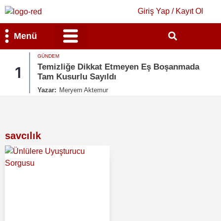
Giriş Yap / Kayıt Ol
Menü
GÜNDEM
Bilim & Teknoloji
Kültür & Sanat
Temizliğe Dikkat Etmeyen Eş Boşanmada
1
Tam Kusurlu Sayıldı
Yazar:
Meryem Aktemur
savcılık