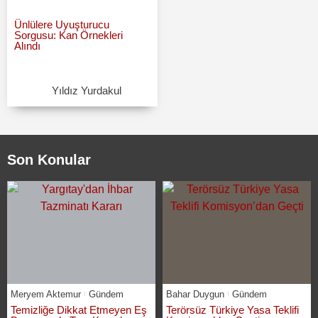
Ünlülere Uyuşturucu
Sorgusu: Kan Örnekleri
Alındı
Yıldız Yurdakul
Son Konular
Meryem Aktemur
Gündem
Bahar Duygun
Gündem
Temizliğe Dikkat Etmeyen Eş
Terörsüz Türkiye Yasa Teklifi