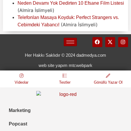
Neden Devamı Yok Dedirten 10 Efsane Film Listesi
(Almira İslimyeli)
Telefonları Masaya Koyduk: Perfect Strangers vs.
(Almira İslimyeli)
Cebimdeki Yabancı!
Her Hakkı Saklıdır © 2024 dadmedya.com
web site yapım mtcwebpark
Videolar
Testler
Gönüllü Yazar Ol
Marketing
Popcast