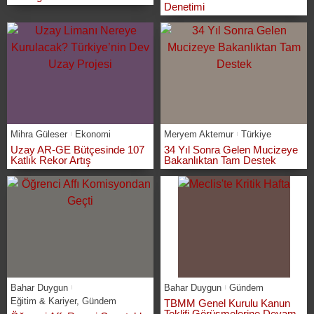
Denetimi
Mihra Güleser
Ekonomi
Meryem Aktemur
Türkiye
Uzay AR-GE Bütçesinde 107
34 Yıl Sonra Gelen Mucizeye
Katlık Rekor Artış
Bakanlıktan Tam Destek
Bahar Duygun
Bahar Duygun
Gündem
Eğitim & Kariyer
,
Gündem
TBMM Genel Kurulu Kanun
Teklifi Görüşmelerine Devam