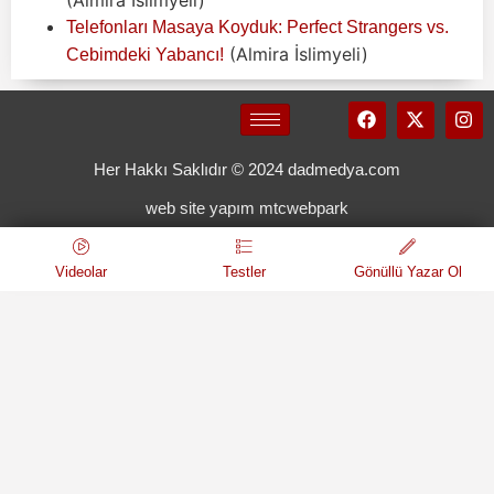
Telefonları Masaya Koyduk: Perfect Strangers vs.
(Almira İslimyeli)
Cebimdeki Yabancı!
Her Hakkı Saklıdır © 2024 dadmedya.com
web site yapım mtcwebpark
Videolar
Testler
Gönüllü Yazar Ol