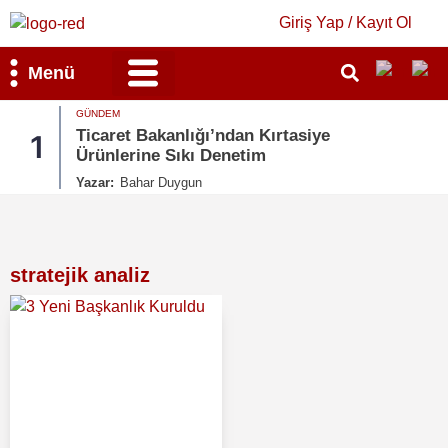
Giriş Yap / Kayıt Ol
Menü
GÜNDEM
Bilim & Teknoloji
Kültür & Sanat
Ticaret Bakanlığı’ndan Kırtasiye
1
Ürünlerine Sıkı Denetim
Yazar:
Bahar Duygun
stratejik analiz