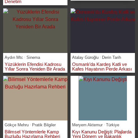
Denetim
Aydın Mtc
Sinema
Atalay Güroğlu
Derin Tarih
Yüzüklerin Efendisi Kadrosu
Osmanlı’da Kardeş Katli ve
Yıllar Sonra Yeniden Bir Arada
Kafes Hayatının Perde Arkası
Gökçe Mehru
Pratik Bilgiler
Meryem Aktemur
Türkiye
Bilimsel Yöntemlerle Kamp
Kıyı Kanunu Değişti: Plajlarda
Buzluğu Hazırlama Rehberi
Yeni Dönem ve Bakanlık