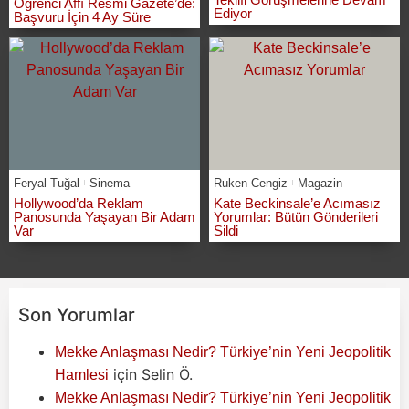
Öğrenci Affı Resmi Gazete’de:
Ediyor
Başvuru İçin 4 Ay Süre
Feryal Tuğal
Sinema
Ruken Cengiz
Magazin
Hollywood’da Reklam
Kate Beckinsale’e Acımasız
Panosunda Yaşayan Bir Adam
Yorumlar: Bütün Gönderileri
Var
Sildi
Son Yorumlar
Mekke Anlaşması Nedir? Türkiye’nin Yeni Jeopolitik
için
Selin Ö.
Hamlesi
Mekke Anlaşması Nedir? Türkiye’nin Yeni Jeopolitik