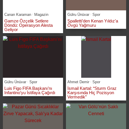
Canan Karaman
Magazin
Gülru Ünüvar
Spor
Gamze Özçelik Setlere
Spalletti’den Kenan Yıldız’a
Döndü: Operasyon Alesta
Övgü Yağmuru
Geliyor
Gülru Ünüvar
Spor
Ahmet Demir
Spor
Luis Figo FIFA Başkanı’nı
İsmail Kartal: “Sturm Graz
Infantino’yu İstifaya Çağırdı
Karşısında Hiç Pozisyon
Vermedik”