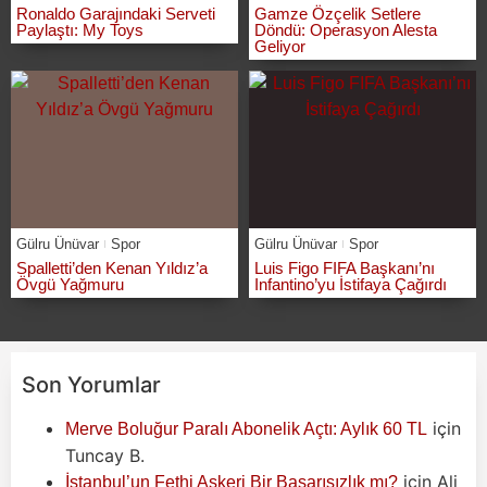
Ronaldo Garajındaki Serveti
Gamze Özçelik Setlere
Paylaştı: My Toys
Döndü: Operasyon Alesta
Geliyor
Gülru Ünüvar
Spor
Gülru Ünüvar
Spor
Spalletti’den Kenan Yıldız’a
Luis Figo FIFA Başkanı’nı
Övgü Yağmuru
Infantino’yu İstifaya Çağırdı
Son Yorumlar
için
Merve Boluğur Paralı Abonelik Açtı: Aylık 60 TL
Tuncay B.
için
Ali
İstanbul’un Fethi Askeri Bir Başarısızlık mı?