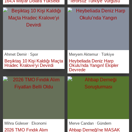
164,4 Milyar Dolara Yükseldi
‘Terörsüz Türkiye’ Vurgusu
Ahmet Demir
Spor
Meryem Aktemur
Türkiye
Beşiktaş 10 Kişi Kaldığı Maçta
Heybeliada Deniz Harp
Hradec Kralove’yi Devirdi
Okulu’nda Yangın! Ekipler
Devrede
Mihra Güleser
Ekonomi
Merve Candan
Gündem
2026 TMO Fındık Alım
Ahbap Derneği’ne MASAK