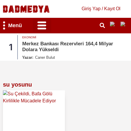
Giriş Yap / Kayıt Ol
Menü
Bilim & Teknoloji
Kültür & Sanat
GÜNDEM
nkası Rezervleri 164,4 Milyar
MGK Bildirisi
2
kseldi
Türkiye’ Vurg
 Bulut
Yazar:
Merve Can
su yosunu