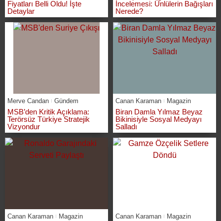
Fiyatları Belli Oldu! İşte
İncelemesi: Ünlülerin Bağışları
Detaylar
Nerede?
Merve Candan
Gündem
Canan Karaman
Magazin
MSB’den Kritik Açıklama:
Biran Damla Yılmaz Beyaz
Terörsüz Türkiye Stratejik
Bikinisiyle Sosyal Medyayı
Vizyondur
Salladı
Canan Karaman
Magazin
Canan Karaman
Magazin