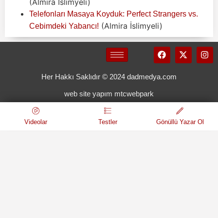
(Almira İslimyeli)
Telefonları Masaya Koyduk: Perfect Strangers vs.
(Almira İslimyeli)
Cebimdeki Yabancı!
Her Hakkı Saklıdır © 2024 dadmedya.com
web site yapım mtcwebpark
Videolar
Testler
Gönüllü Yazar Ol