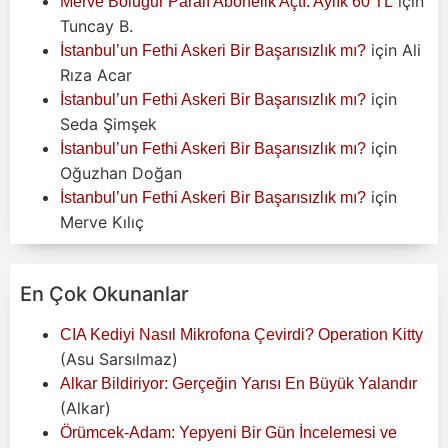
için
Merve Boluğur Paralı Abonelik Açtı: Aylık 60 TL
Tuncay B.
için
Ali
İstanbul’un Fethi Askeri Bir Başarısızlık mı?
Rıza Acar
için
İstanbul’un Fethi Askeri Bir Başarısızlık mı?
Seda Şimşek
için
İstanbul’un Fethi Askeri Bir Başarısızlık mı?
Oğuzhan Doğan
için
İstanbul’un Fethi Askeri Bir Başarısızlık mı?
Merve Kılıç
En Çok Okunanlar
CIA Kediyi Nasıl Mikrofona Çevirdi? Operation Kitty
(Asu Sarsılmaz)
Alkar Bildiriyor: Gerçeğin Yarısı En Büyük Yalandır
(Alkar)
Örümcek-Adam: Yepyeni Bir Gün İncelemesi ve