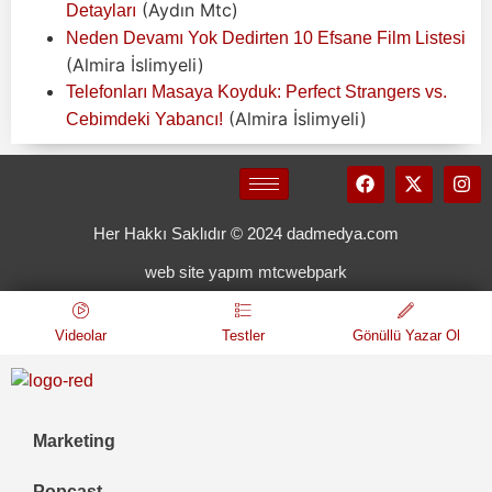
(Aydın Mtc)
Detayları
Neden Devamı Yok Dedirten 10 Efsane Film Listesi
(Almira İslimyeli)
Telefonları Masaya Koyduk: Perfect Strangers vs.
(Almira İslimyeli)
Cebimdeki Yabancı!
Her Hakkı Saklıdır © 2024 dadmedya.com
web site yapım mtcwebpark
Videolar
Testler
Gönüllü Yazar Ol
Marketing
Popcast