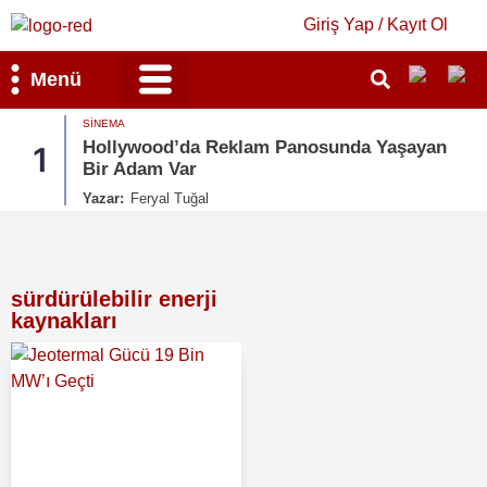
Giriş Yap / Kayıt Ol
Menü
SINEMA
Bilim & Teknoloji
Kültür & Sanat
Hollywood’da Reklam Panosunda Yaşayan
1
Bir Adam Var
Yazar:
Feryal Tuğal
sürdürülebilir enerji
kaynakları