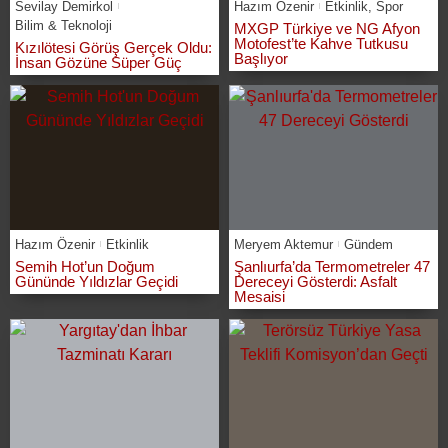
Sevilay Demirkol
Hazım Özenir
Etkinlik
,
Spor
Bilim & Teknoloji
MXGP Türkiye ve NG Afyon
Motofest’te Kahve Tutkusu
Kızılötesi Görüş Gerçek Oldu:
Başlıyor
İnsan Gözüne Süper Güç
Hazım Özenir
Etkinlik
Meryem Aktemur
Gündem
Semih Hot’un Doğum
Şanlıurfa’da Termometreler 47
Gününde Yıldızlar Geçidi
Dereceyi Gösterdi: Asfalt
Mesaisi