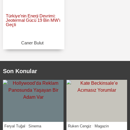
Türkiye’nin Enerji Devrimi:
Jeotermal Gücü 19 Bin MW’ı
Geçti
Caner Bulut
Son Konular
Feryal Tuğal
Sinema
Ruken Cengiz
Magazin