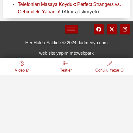
Telefonları Masaya Koyduk: Perfect Strangers vs.
(Almira İslimyeli)
Cebimdeki Yabancı!
Her Hakkı Saklıdır © 2024 dadmedya.com
web site yapım mtcwebpark
Videolar
Testler
Gönüllü Yazar Ol