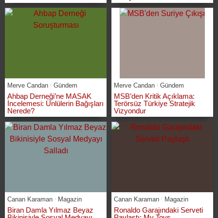
Merve Candan
Gündem
Merve Candan
Gündem
Ahbap Derneği’ne MASAK
MSB’den Kritik Açıklama:
İncelemesi: Ünlülerin Bağışları
Terörsüz Türkiye Stratejik
Nerede?
Vizyondur
Canan Karaman
Magazin
Canan Karaman
Magazin
Biran Damla Yılmaz Beyaz
Ronaldo Garajındaki Serveti
Bikinisiyle Sosyal Medyayı
Paylaştı: My Toys