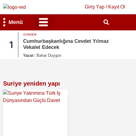
Giriş Yap / Kayıt Ol
Menü
GÜNDEM
Bilim & Teknoloji
Kültür & Sanat
Cumhurbaşkanlığına Cevdet Yılmaz
1
Vekalet Edecek
Yazar:
Bahar Duygun
Suriye yeniden yapı