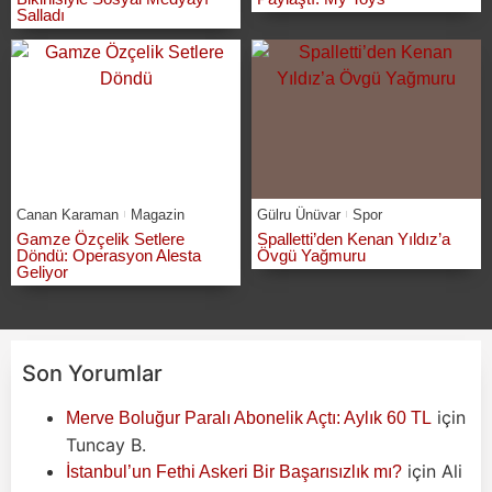
Salladı
Canan Karaman
Magazin
Gülru Ünüvar
Spor
Gamze Özçelik Setlere
Spalletti’den Kenan Yıldız’a
Döndü: Operasyon Alesta
Övgü Yağmuru
Geliyor
Son Yorumlar
için
Merve Boluğur Paralı Abonelik Açtı: Aylık 60 TL
Tuncay B.
için
Ali
İstanbul’un Fethi Askeri Bir Başarısızlık mı?