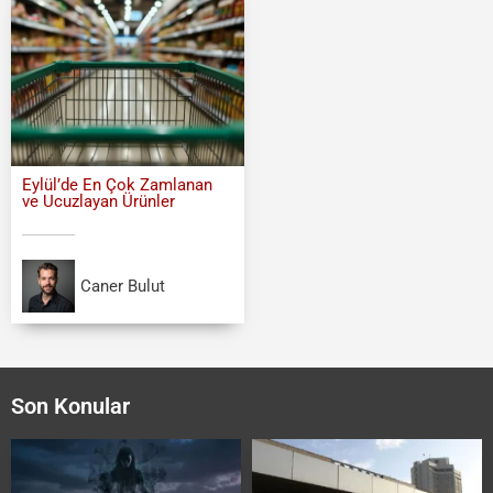
Eylül’de En Çok Zamlanan
ve Ucuzlayan Ürünler
Caner Bulut
Son Konular