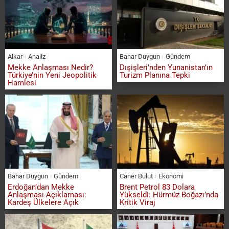
Alkar
Analiz
Bahar Duygun
Gündem
Mekke Anlaşması Nedir?
Dışişleri’nden Yunanistan’ın
Türkiye’nin Yeni Jeopolitik
Turizm Planına Tepki
Hamlesi
Bahar Duygun
Gündem
Caner Bulut
Ekonomi
Erdoğan’dan Mekke
Brent Petrol 83 Dolara
Anlaşması Açıklaması:
Yükseldi: Hürmüz Boğazı’nda
Kardeş Ülkelere Açık
Kritik Viraj