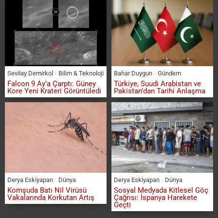
Sevilay Demirkol
Bilim & Teknoloji
Bahar Duygun
Gündem
Falcon 9 Ay’a Çarptı: Güney
Türkiye, Suudi Arabistan ve
Kore Yeni Krateri Görüntüledi
Pakistan’dan Tarihi Anlaşma
Derya Eskiyapan
Dünya
Derya Eskiyapan
Dünya
Komşuda Batı Nil Virüsü
Sosyal Medyada Kitlesel Göç
Vakalarında Korkutan Artış
Çağrısı: İspanya Harekete
Geçti