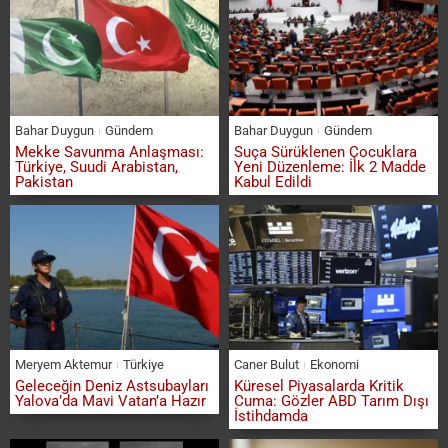
Bahar Duygun
Gündem
Bahar Duygun
Gündem
Mekke Savunma Anlaşması:
Suça Sürüklenen Çocuklara
Türkiye, Suudi Arabistan,
Yeni Düzenleme: İlk 2 Madde
Pakistan
Kabul Edildi
Meryem Aktemur
Türkiye
Caner Bulut
Ekonomi
Geleceğin Deniz Astsubayları
Küresel Piyasalarda Kritik
Yalova’da Mavi Vatan’a Hazır
Cuma: Gözler ABD Tarım Dışı
İstihdamda