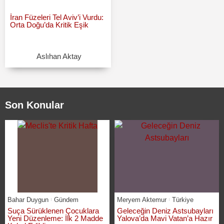
İran Füzeleri Tel Aviv’i Vurdu:
Orta Doğu’da Kritik Eşik
Aslıhan Aktay
Son Konular
Bahar Duygun
Gündem
Meryem Aktemur
Türkiye
Suça Sürüklenen Çocuklara
Geleceğin Deniz Astsubayları
Yeni Düzenleme: İlk 2 Madde
Yalova’da Mavi Vatan’a Hazır