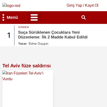
Giriş Yap / Kayıt Ol
Menü
GÜNDEM
Bilim & Teknoloji
Kültür & Sanat
Suça Sürüklenen Çocuklara Yeni
1
Düzenleme: İlk 2 Madde Kabul Edildi
Yazar:
Bahar Duygun
Tel Aviv füze saldırısı