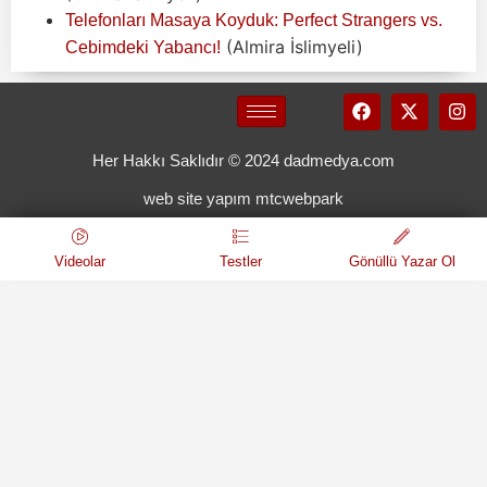
Telefonları Masaya Koyduk: Perfect Strangers vs.
(Almira İslimyeli)
Cebimdeki Yabancı!
Her Hakkı Saklıdır © 2024 dadmedya.com
web site yapım mtcwebpark
Videolar
Testler
Gönüllü Yazar Ol