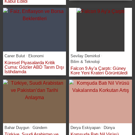
Kabul Edildi
Caner Bulut
Ekonomi
Sevilay Demirkol
Bilim & Teknoloji
Küresel Piyasalarda Kritik
Cuma: Gözler ABD Tarım Dışı
Falcon 9 Ay’a Çarptı: Güney
İstihdamda
Kore Yeni Krateri Görüntüledi
Bahar Duygun
Gündem
Derya Eskiyapan
Dünya
Türkiye, Suudi Arabistan ve
Komşuda Batı Nil Virüsü