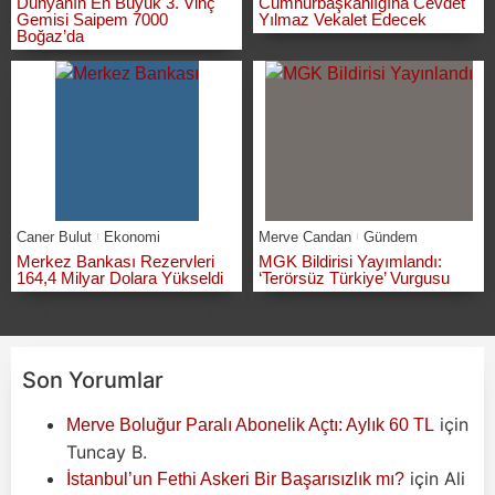
Dünyanın En Büyük 3. Vinç
Cumhurbaşkanlığına Cevdet
Gemisi Saipem 7000
Yılmaz Vekalet Edecek
Boğaz’da
Caner Bulut
Ekonomi
Merve Candan
Gündem
Merkez Bankası Rezervleri
MGK Bildirisi Yayımlandı:
164,4 Milyar Dolara Yükseldi
‘Terörsüz Türkiye’ Vurgusu
Son Yorumlar
için
Merve Boluğur Paralı Abonelik Açtı: Aylık 60 TL
Tuncay B.
için
Ali
İstanbul’un Fethi Askeri Bir Başarısızlık mı?