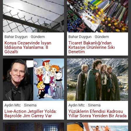
Bahar Duygun
Gündem
Bahar Duygun
Gündem
Konya Cezaevinde İsyan
Ticaret Bakanlığı’ndan
İddiasına Yalanlama: 8
Kırtasiye Ürünlerine Sıkı
Gözaltı
Denetim
Aydın Mtc
Sinema
Aydın Mtc
Sinema
Live-Action Jetgiller Yolda:
Yüzüklerin Efendisi Kadrosu
Başrolde Jim Carrey Var
Yıllar Sonra Yeniden Bir Arada