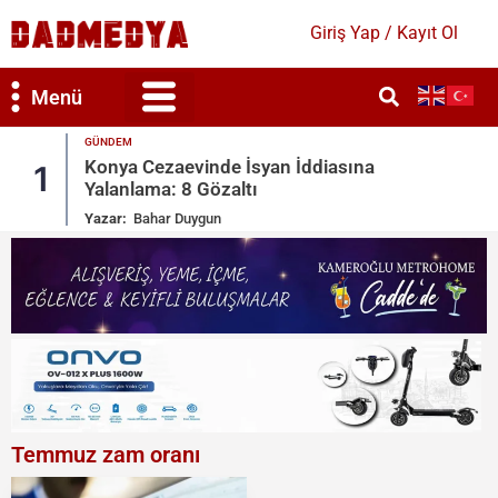
Giriş Yap / Kayıt Ol
Menü
GÜNDEM
Ticaret Bakanlığı’ndan Kırtasiye Ürünlerine
2
Sıkı Denetim
Yazar:
Bahar Duygun
Temmuz zam oranı