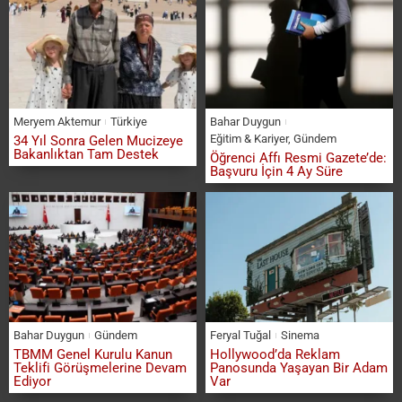
Meryem Aktemur
Türkiye
Bahar Duygun
Eğitim & Kariyer
,
Gündem
34 Yıl Sonra Gelen Mucizeye
Bakanlıktan Tam Destek
Öğrenci Affı Resmi Gazete’de:
Başvuru İçin 4 Ay Süre
Bahar Duygun
Gündem
Feryal Tuğal
Sinema
TBMM Genel Kurulu Kanun
Hollywood’da Reklam
Teklifi Görüşmelerine Devam
Panosunda Yaşayan Bir Adam
Ediyor
Var