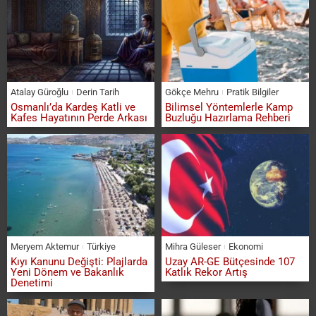
Atalay Güroğlu
Derin Tarih
Gökçe Mehru
Pratik Bilgiler
Osmanlı’da Kardeş Katli ve
Bilimsel Yöntemlerle Kamp
Kafes Hayatının Perde Arkası
Buzluğu Hazırlama Rehberi
Meryem Aktemur
Türkiye
Mihra Güleser
Ekonomi
Kıyı Kanunu Değişti: Plajlarda
Uzay AR-GE Bütçesinde 107
Yeni Dönem ve Bakanlık
Katlık Rekor Artış
Denetimi