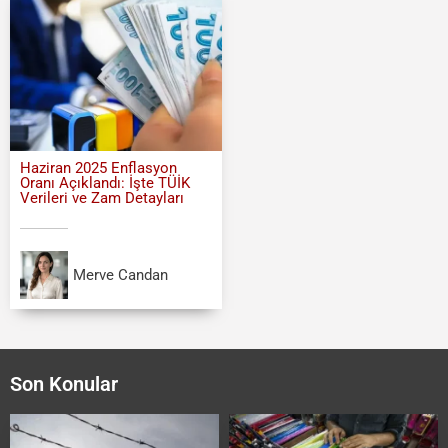
Haziran 2025 Enflasyon
Oranı Açıklandı: İşte TÜİK
Verileri ve Zam Detayları
Merve Candan
Son Konular