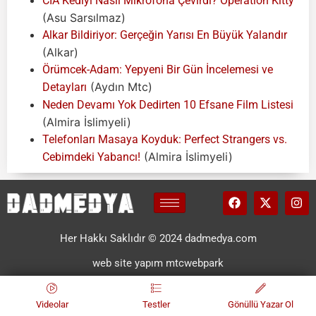
CIA Kediyi Nasıl Mikrofona Çevirdi? Operation Kitty
(Asu Sarsılmaz)
Alkar Bildiriyor: Gerçeğin Yarısı En Büyük Yalandır
(Alkar)
Örümcek-Adam: Yepyeni Bir Gün İncelemesi ve
(Aydın Mtc)
Detayları
Neden Devamı Yok Dedirten 10 Efsane Film Listesi
(Almira İslimyeli)
Telefonları Masaya Koyduk: Perfect Strangers vs.
(Almira İslimyeli)
Cebimdeki Yabancı!
Her Hakkı Saklıdır © 2024 dadmedya.com
web site yapım mtcwebpark
Videolar
Testler
Gönüllü Yazar Ol