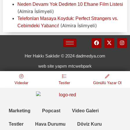
Neden Devamı Yok Dedirten 10 Efsane Film Listesi
(Almira İslimyeli)
Telefonları Masaya Koyduk: Perfect Strangers vs.
(Almira İslimyeli)
Cebimdeki Yabancı!
Her Hakkı Saklıdır © 2024 dadmedya.com
web site yapım mtcwebpark
Videolar
Testler
Gönüllü Yazar Ol
Marketing
Popcast
Video Galeri
Testler
Hava Durumu
Döviz Kuru