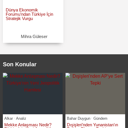
Dünya Ekonomik
Forumu’ndan Türkiye İçin
Stratejik Vurgu
Mihra Güleser
Son Konular
Alkar
Analiz
Bahar Duygun
Gündem
Mekke Anlaşması Nedir?
Dışişleri’nden Yunanistan’ın