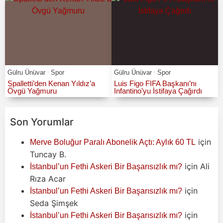
Gülru Ünüvar
Spor
Gülru Ünüvar
Spor
Spalletti’den Kenan Yıldız’a
Luis Figo FIFA Başkanı’nı
Övgü Yağmuru
Infantino’yu İstifaya Çağırdı
Son Yorumlar
için
Merve Boluğur Paralı Abonelik Açtı: Aylık 60 TL
Tuncay B.
için
Ali
İstanbul’un Fethi Askeri Bir Başarısızlık mı?
Rıza Acar
için
İstanbul’un Fethi Askeri Bir Başarısızlık mı?
Seda Şimşek
için
İstanbul’un Fethi Askeri Bir Başarısızlık mı?