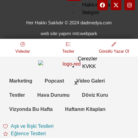
Hakkımızda
İletişim
Künye
Her Hakkı Saklıdır © 2024 dadmedya.com
Kullanım
web site yapım mtcwebpark
Koşulları
Gizlilik
ve
Videolar
Testler
Gönüllü Yazar Ol
Çerezler
KVKK
Marketing
Popcast
Video Galeri
X
Testler
Hava Durumu
Döviz Kuru
Vizyonda Bu Hafta
Haftanın Kitapları
Aşk ve İlişki Testleri
Eğlence Testleri