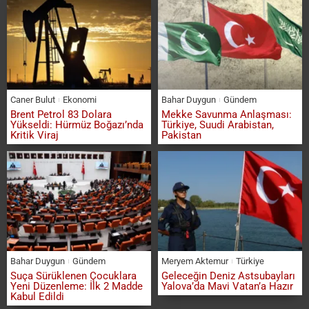
Caner Bulut
Ekonomi
Bahar Duygun
Gündem
Brent Petrol 83 Dolara
Mekke Savunma Anlaşması:
Yükseldi: Hürmüz Boğazı’nda
Türkiye, Suudi Arabistan,
Kritik Viraj
Pakistan
Bahar Duygun
Gündem
Meryem Aktemur
Türkiye
Suça Sürüklenen Çocuklara
Geleceğin Deniz Astsubayları
Yeni Düzenleme: İlk 2 Madde
Yalova’da Mavi Vatan’a Hazır
Kabul Edildi