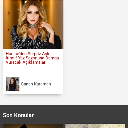
Hadise’den Sürpriz Aşk
İtirafı! Yaz Sezonuna Damga
Vuracak Açıklamalar
Canan Karaman
Son Konular