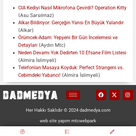
CIA Kediyi Nasıl Mikrofona Çevirdi? Operation Kitty
(Asu Sarsılmaz)
Alkar Bildiriyor: Gerçeğin Yarısı En Büyük Yalandır
(Alkar)
Örümcek-Adam: Yepyeni Bir Gün İncelemesi ve
(Aydın Mtc)
Detayları
Neden Devamı Yok Dedirten 10 Efsane Film Listesi
(Almira İslimyeli)
Telefonları Masaya Koyduk: Perfect Strangers vs.
(Almira İslimyeli)
Cebimdeki Yabancı!
Her Hakkı Saklıdır © 2024 dadmedya.com
web site yapım mtcwebpark