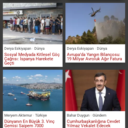
Derya Eskiyapan
Dünya
Derya Eskiyapan
Dünya
Sosyal Medyada Kitlesel Göç
Avrupa’da Yangın Bilançosu:
Çağrısı: İspanya Harekete
19 Milyar Avroluk Ağır Fatura
Geçti
Meryem Aktemur
Türkiye
Bahar Duygun
Gündem
Dünyanın En Büyük 3. Vinç
Cumhurbaşkanlığına Cevdet
Gemisi Saipem 7000
Yılmaz Vekalet Edecek