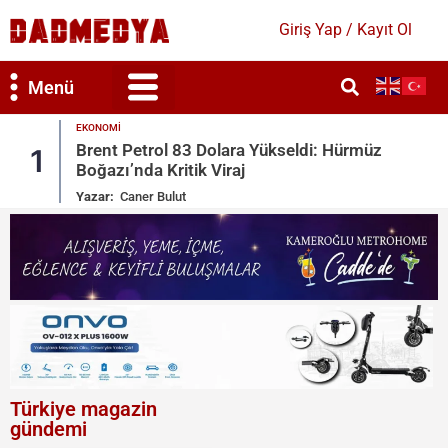
Giriş Yap / Kayıt Ol
Menü
GÜNDEM
 Hürmüz
Mekke Savunma Anlaşması: Türkiye, 
2
Arabistan, Pakistan
Yazar:
Bahar Duygun
Türkiye magazin
gündemi