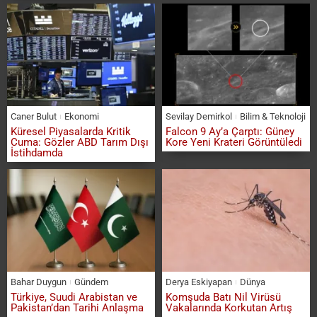
Caner Bulut
Ekonomi
Sevilay Demirkol
Bilim & Teknoloji
Küresel Piyasalarda Kritik
Falcon 9 Ay’a Çarptı: Güney
Cuma: Gözler ABD Tarım Dışı
Kore Yeni Krateri Görüntüledi
İstihdamda
Bahar Duygun
Gündem
Derya Eskiyapan
Dünya
Türkiye, Suudi Arabistan ve
Komşuda Batı Nil Virüsü
Pakistan’dan Tarihi Anlaşma
Vakalarında Korkutan Artış