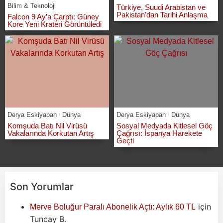
Bilim & Teknoloji
Türkiye, Suudi Arabistan ve
Pakistan’dan Tarihi Anlaşma
Falcon 9 Ay’a Çarptı: Güney
Kore Yeni Krateri Görüntüledi
Derya Eskiyapan
Dünya
Derya Eskiyapan
Dünya
Komşuda Batı Nil Virüsü
Sosyal Medyada Kitlesel Göç
Vakalarında Korkutan Artış
Çağrısı: İspanya Harekete
Geçti
Son Yorumlar
için
Merve Boluğur Paralı Abonelik Açtı: Aylık 60 TL
Tuncay B.