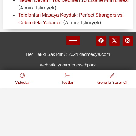
Neden Devamı Yok Dedirten 10 Efsane Film Listesi
(Almira İslimyeli)
Telefonları Masaya Koyduk: Perfect Strangers vs.
(Almira İslimyeli)
Cebimdeki Yabancı!
Her Hakkı Saklıdır © 2024 dadmedya.com
web site yapım mtcwebpark
Videolar
Testler
Gönüllü Yazar Ol