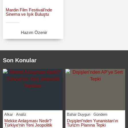
Mardin Film Festivali’nde
Sinema ve Işık Buluştu
Hazım Özenir
Son Konular
Alkar
Analiz
Bahar Duygun
Gündem
Mekke Anlaşması Nedir?
Dışişleri’nden Yunanistan’ın
Türkiye’nin Yeni Jeopolitik
Turizm Planına Tepki