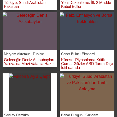
Türkiye, Suudi Arabistan,
Yeni Düzenleme: İlk 2 Madde
Pakistan
Kabul Edildi
Meryem Aktemur
Türkiye
Caner Bulut
Ekonomi
Geleceğin Deniz Astsubayları
Küresel Piyasalarda Kritik
Yalova’da Mavi Vatan’a Hazır
Cuma: Gözler ABD Tarım Dışı
İstihdamda
Sevilay Demirkol
Bahar Duygun
Gündem