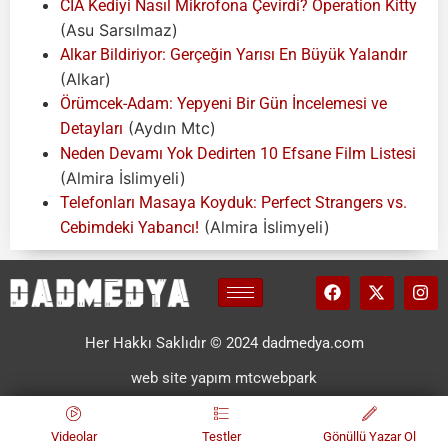
CIA Kediyi Nasıl Mikrofona Çevirdi? Operation Kitty
(Asu Sarsılmaz)
Alkar Bildiriyor: Gerçeğin Yarısı En Büyük Yalandır
(Alkar)
Örümcek-Adam: Yepyeni Bir Gün İncelemesi ve
(Aydın Mtc)
Detayları
Neden Devamı Yok Dedirten 10 Efsane Film Listesi
(Almira İslimyeli)
Telefonları Masaya Koyduk: Perfect Strangers vs.
(Almira İslimyeli)
Cebimdeki Yabancı!
Her Hakkı Saklıdır © 2024 dadmedya.com
web site yapım mtcwebpark
Videolar
Testler
Gönüllü Yazar Ol