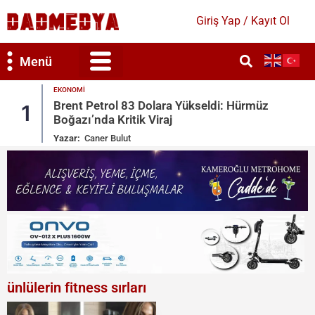
Giriş Yap / Kayıt Ol
Menü
GÜNDEM
Hürmüz
Mekke Savunma Anlaşması: Türkiye, Su
2
Arabistan, Pakistan
Yazar:
Bahar Duygun
ünlülerin fitness sırları