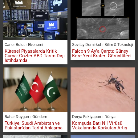
Caner Bulut
Ekonomi
Sevilay Demirkol
Bilim & Teknoloji
Küresel Piyasalarda Kritik
Falcon 9 Ay’a Çarptı: Güney
Cuma: Gözler ABD Tarım Dışı
Kore Yeni Krateri Görüntüledi
İstihdamda
Bahar Duygun
Gündem
Derya Eskiyapan
Dünya
Türkiye, Suudi Arabistan ve
Komşuda Batı Nil Virüsü
Pakistan’dan Tarihi Anlaşma
Vakalarında Korkutan Artış