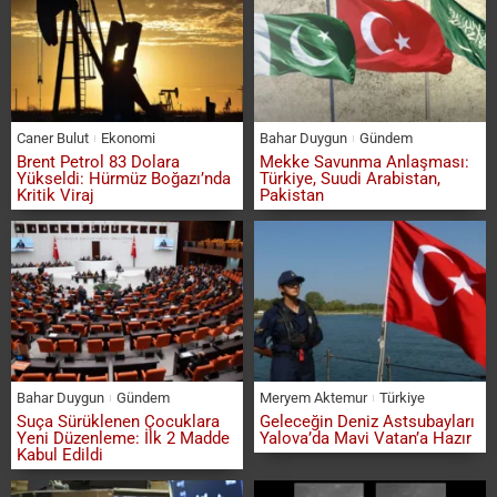
Caner Bulut
Ekonomi
Bahar Duygun
Gündem
Brent Petrol 83 Dolara
Mekke Savunma Anlaşması:
Yükseldi: Hürmüz Boğazı’nda
Türkiye, Suudi Arabistan,
Kritik Viraj
Pakistan
Bahar Duygun
Gündem
Meryem Aktemur
Türkiye
Suça Sürüklenen Çocuklara
Geleceğin Deniz Astsubayları
Yeni Düzenleme: İlk 2 Madde
Yalova’da Mavi Vatan’a Hazır
Kabul Edildi