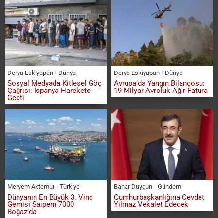
Derya Eskiyapan
Dünya
Derya Eskiyapan
Dünya
Sosyal Medyada Kitlesel Göç
Avrupa’da Yangın Bilançosu:
Çağrısı: İspanya Harekete
19 Milyar Avroluk Ağır Fatura
Geçti
Meryem Aktemur
Türkiye
Bahar Duygun
Gündem
Dünyanın En Büyük 3. Vinç
Cumhurbaşkanlığına Cevdet
Gemisi Saipem 7000
Yılmaz Vekalet Edecek
Boğaz’da