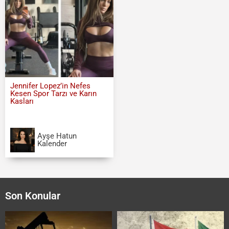
Jennifer Lopez’in Nefes
Kesen Spor Tarzı ve Karın
Kasları
Ayşe Hatun
Kalender
Son Konular