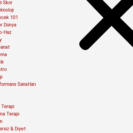
ı Skor
knoloji
ecek 101
er Dünya
o-Haz
y
Sanat
ema
ik
atro
ap
formans Sanatları
 Terapi
ma Terapi
n
ersiz & Diyet