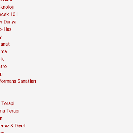
knoloji
ecek 101
er Dünya
o-Haz
y
Sanat
ema
ik
atro
ap
formans Sanatları
 Terapi
ma Terapi
n
ersiz & Diyet