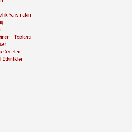
ım
llik Yarışmaları
ış
a
iner – Toplantı
ser
s Geceleri
 Etkinlikler