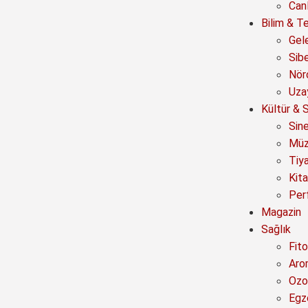
Canl
Bilim & Te
Gel
Sib
Nör
Uza
Kültür & 
Sin
Müz
Tiy
Kit
Per
Magazin
Sağlık
Fito
Aro
Ozo
Egz