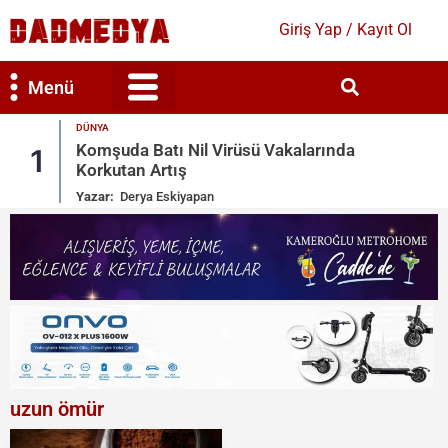
Giriş Yap / Kayıt Ol
Menü
DÜNYA
Bilim & Teknoloji
Kültür & Sanat
Komşuda Batı Nil Virüsü Vakalarında
1
Korkutan Artış
Yazar:
Derya Eskiyapan
uzun ömür