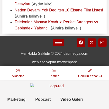
(Aydın Mtc)
Detayları
Neden Devamı Yok Dedirten 10 Efsane Film Listesi
(Almira İslimyeli)
Telefonları Masaya Koyduk: Perfect Strangers vs.
(Almira İslimyeli)
Cebimdeki Yabancı!
Her Hakkı Saklıdır © 2024 dadmedya.com
web site yapım mtcwebpark
Videolar
Testler
Gönüllü Yazar Ol
Marketing
Popcast
Video Galeri