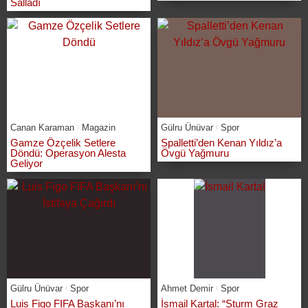
Salladı
Canan Karaman
Magazin
Gülru Ünüvar
Spor
Gamze Özçelik Setlere
Spalletti’den Kenan Yıldız’a
Döndü: Operasyon Alesta
Övgü Yağmuru
Geliyor
Gülru Ünüvar
Spor
Ahmet Demir
Spor
Luis Figo FIFA Başkanı’nı
İsmail Kartal: “Sturm Graz