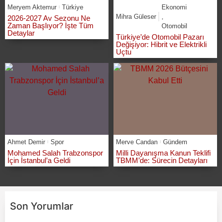
Meryem Aktemur
Türkiye
Ekonomi
Mihra Güleser
,
2026-2027 Av Sezonu Ne
Zaman Başlıyor? İşte Tüm
Otomobil
Detaylar
Türkiye’de Otomobil Pazarı
Değişiyor: Hibrit ve Elektrikli
Uçtu
Ahmet Demir
Spor
Merve Candan
Gündem
Mohamed Salah Trabzonspor
Milli Dayanışma Kanun Teklifi
İçin İstanbul’a Geldi
TBMM’de: Sürecin Detayları
Son Yorumlar