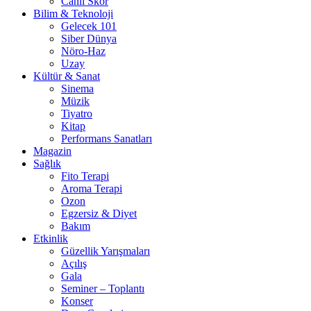
Canlı Skor
Bilim & Teknoloji
Gelecek 101
Siber Dünya
Nöro-Haz
Uzay
Kültür & Sanat
Sinema
Müzik
Tiyatro
Kitap
Performans Sanatları
Magazin
Sağlık
Fito Terapi
Aroma Terapi
Ozon
Egzersiz & Diyet
Bakım
Etkinlik
Güzellik Yarışmaları
Açılış
Gala
Seminer – Toplantı
Konser