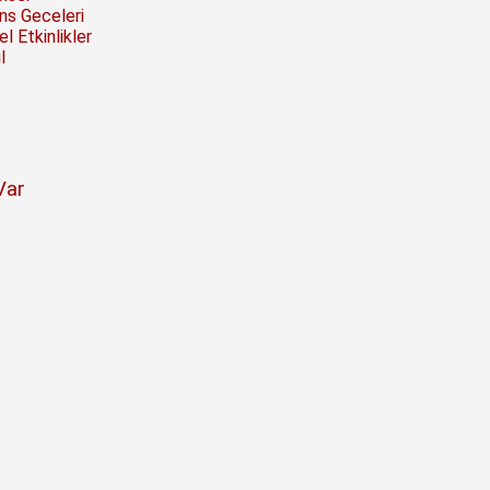
ns Geceleri
l Etkinlikler
l
Var