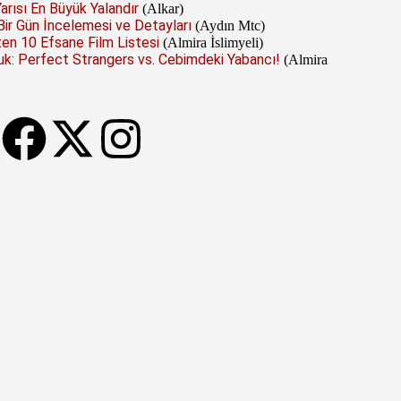
Yarısı En Büyük Yalandır
(Alkar)
r Gün İncelemesi ve Detayları
(Aydın Mtc)
n 10 Efsane Film Listesi
(Almira İslimyeli)
k: Perfect Strangers vs. Cebimdeki Yabancı!
(Almira