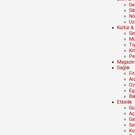
Ge
Si
Nö
Uz
Kültür &
Si
Mü
Ti
Ki
Pe
Magazin
Sağlık
Fi
Ar
Oz
Eg
Ba
Etkinlik
Güz
Açı
Ga
Se
Ko