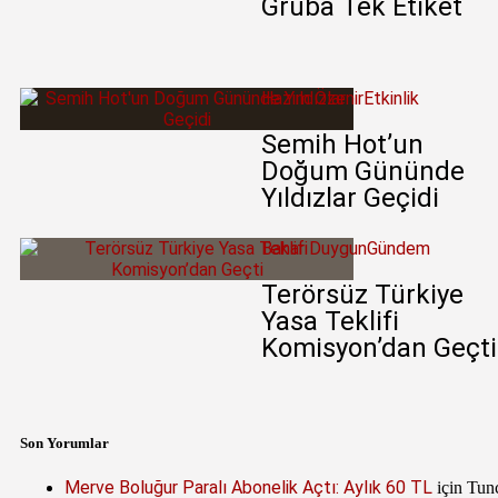
Gruba Tek Etiket
Hazım Özenir
Etkinlik
Semih Hot’un
Doğum Gününde
Yıldızlar Geçidi
Bahar Duygun
Gündem
Terörsüz Türkiye
Yasa Teklifi
Komisyon’dan Geçti
Son Yorumlar
Merve Boluğur Paralı Abonelik Açtı: Aylık 60 TL
için
Tun