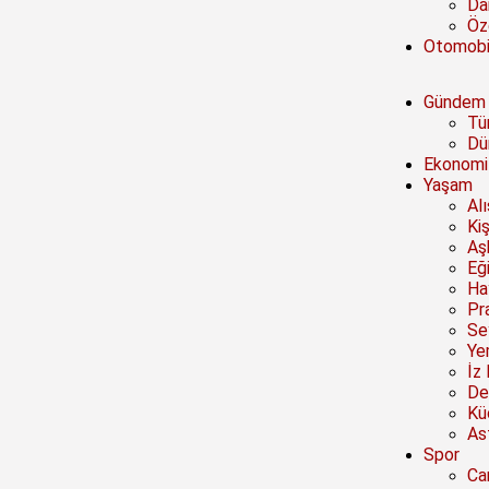
Da
Öze
Otomobi
Gündem
Tü
Dü
Ekonomi
Yaşam
Al
Kiş
Aşk
Eğ
Ha
Pra
Se
Ye
İz 
De
Kü
Ast
Spor
Ca