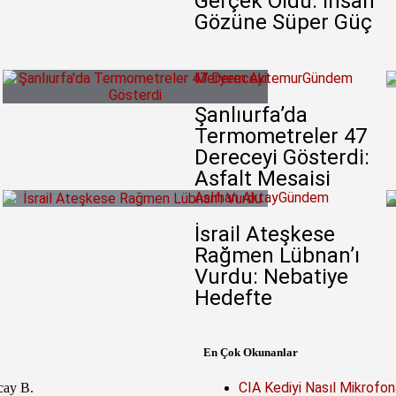
Gerçek Oldu: İnsan
Gözüne Süper Güç
Meryem Aktemur
Gündem
Şanlıurfa’da
Termometreler 47
Dereceyi Gösterdi:
Asfalt Mesaisi
Aslıhan Aktay
Gündem
İsrail Ateşkese
Rağmen Lübnan’ı
Vurdu: Nebatiye
Hedefte
En Çok Okunanlar
CIA Kediyi Nasıl Mikrofon
cay B.