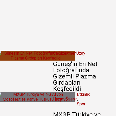
Çağrı Ökmen
Uzay
Güneş’in En Net
Fotoğrafında
Gizemli Plazma
Girdapları
Keşfedildi
Etkinlik
Hazım Özenir
,
Spor
MXGP Türkiye ve