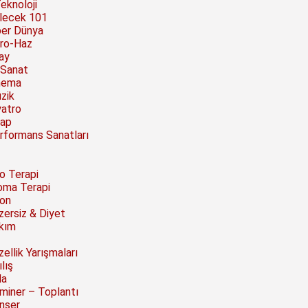
Teknoloji
lecek 101
ber Dünya
ro-Haz
ay
 Sanat
nema
zik
yatro
tap
rformans Sanatları
to Terapi
oma Terapi
on
zersiz & Diyet
kım
ellik Yarışmaları
lış
la
miner – Toplantı
nser