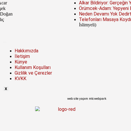
Alkar Bildiriyor: Gerçeğin 
Acar
Örümcek-Adam: Yepyeni Bi
şek
Neden Devamı Yok Dedirte
 Doğan
Telefonları Masaya Koydu
lıç
İslimyeli)
Hakkımızda
İletişim
Künye
Kullanım Koşulları
Gizlilik ve Çerezler
KVKK
X
web site yapım mtcwebpark