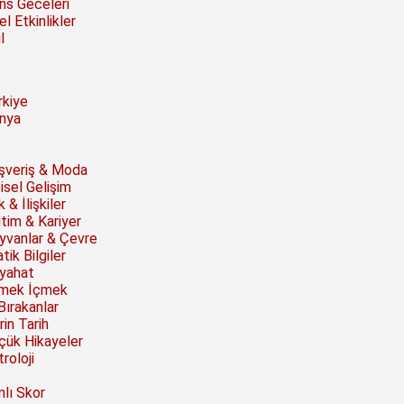
ns Geceleri
l Etkinlikler
l
rkiye
nya
ışveriş & Moda
isel Gelişim
 & İlişkiler
itim & Kariyer
yvanlar & Çevre
tik Bilgiler
yahat
mek İçmek
Bırakanlar
rin Tarih
çük Hikayeler
roloji
nlı Skor