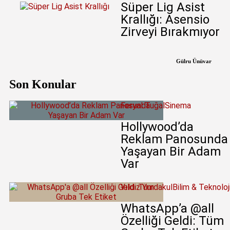
Süper Lig Asist
Krallığı: Asensio
Zirveyi Bırakmıyor
Gülru Ünüvar
Son Konular
Feryal Tuğal
Sinema
Hollywood’da
Reklam Panosunda
Yaşayan Bir Adam
Var
Yıldız Yurdakul
Bilim & Teknoloj
WhatsApp’a @all
Özelliği Geldi: Tüm