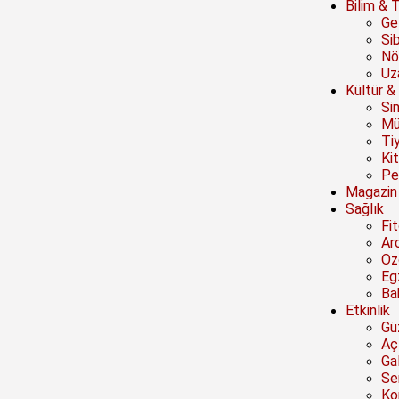
Bilim & 
Ge
Si
Nö
Uz
Kültür &
Si
Mü
Ti
Ki
Pe
Magazin
Sağlık
Fi
Ar
Oz
Eg
Ba
Etkinlik
Güz
Açı
Ga
Se
Ko