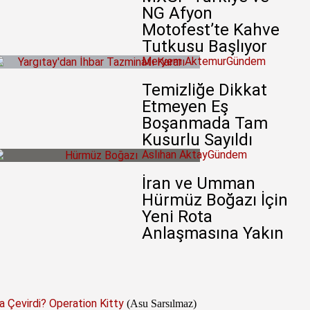
NG Afyon
Motofest’te Kahve
Tutkusu Başlıyor
Meryem Aktemur
Gündem
Temizliğe Dikkat
Etmeyen Eş
Boşanmada Tam
Kusurlu Sayıldı
Aslıhan Aktay
Gündem
İran ve Umman
Hürmüz Boğazı İçin
Yeni Rota
Anlaşmasına Yakın
a Çevirdi? Operation Kitty
(Asu Sarsılmaz)