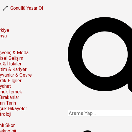
Gönüllü Yazar Ol
rkiye
nya
ışveriş & Moda
isel Gelişim
 & İlişkiler
itim & Kariyer
yvanlar & Çevre
tik Bilgiler
yahat
mek İçmek
Bırakanlar
rin Tarih
çük Hikayeler
roloji
nlı Skor
Teknoloji