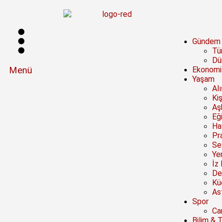
Gündem
Tü
Dü
Menü
Ekonomi
Yaşam
Al
Kiş
Aşk
Eğ
Ha
Pra
Se
Ye
İz 
De
Kü
Ast
Spor
Ca
Bilim & 