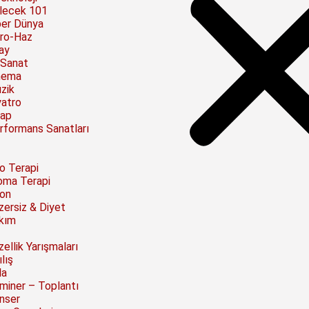
lecek 101
ber Dünya
ro-Haz
ay
 Sanat
nema
zik
yatro
tap
rformans Sanatları
to Terapi
oma Terapi
on
zersiz & Diyet
kım
ellik Yarışmaları
lış
la
miner – Toplantı
nser