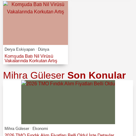
Derya Eskiyapan
Dünya
Komşuda Batı Nil Virüsü
Vakalarında Korkutan Artış
Mihra Güleser
Son Konular
Mihra Güleser
Ekonomi
2026 TMO Fındık Alım Fiyatları Belli Oldu! İşte Detaylar