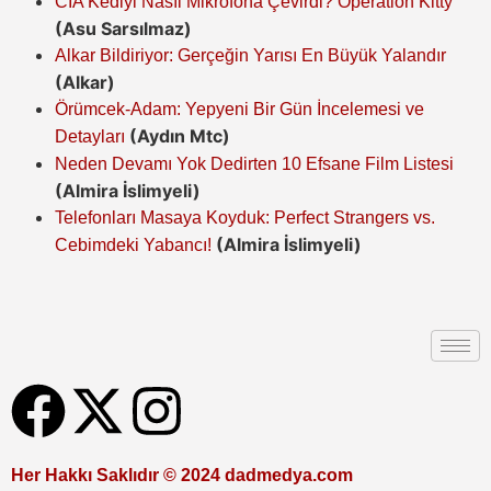
CIA Kediyi Nasıl Mikrofona Çevirdi? Operation Kitty
(Asu Sarsılmaz)
Alkar Bildiriyor: Gerçeğin Yarısı En Büyük Yalandır
(Alkar)
Örümcek-Adam: Yepyeni Bir Gün İncelemesi ve
(Aydın Mtc)
Detayları
Neden Devamı Yok Dedirten 10 Efsane Film Listesi
(Almira İslimyeli)
Telefonları Masaya Koyduk: Perfect Strangers vs.
(Almira İslimyeli)
Cebimdeki Yabancı!
Her Hakkı Saklıdır © 2024 dadmedya.com