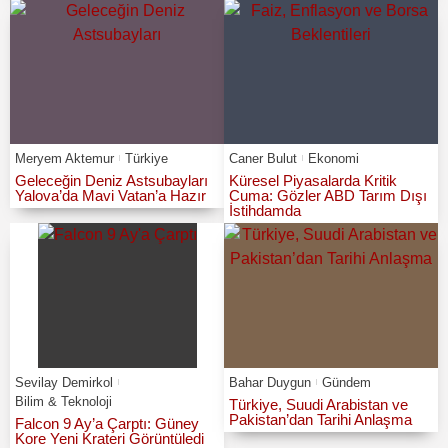
Meryem Aktemur
Türkiye
Caner Bulut
Ekonomi
Geleceğin Deniz Astsubayları
Küresel Piyasalarda Kritik
Yalova’da Mavi Vatan’a Hazır
Cuma: Gözler ABD Tarım Dışı
İstihdamda
Sevilay Demirkol
Bahar Duygun
Gündem
Bilim & Teknoloji
Türkiye, Suudi Arabistan ve
Pakistan’dan Tarihi Anlaşma
Falcon 9 Ay’a Çarptı: Güney
Kore Yeni Krateri Görüntüledi