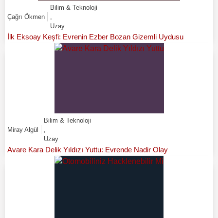
Bilim & Teknoloji
Çağrı Ökmen
,
Uzay
İlk Eksoay Keşfi: Evrenin Ezber Bozan Gizemli Uydusu
Bilim & Teknoloji
Miray Algül
,
Uzay
Avare Kara Delik Yıldızı Yuttu: Evrende Nadir Olay