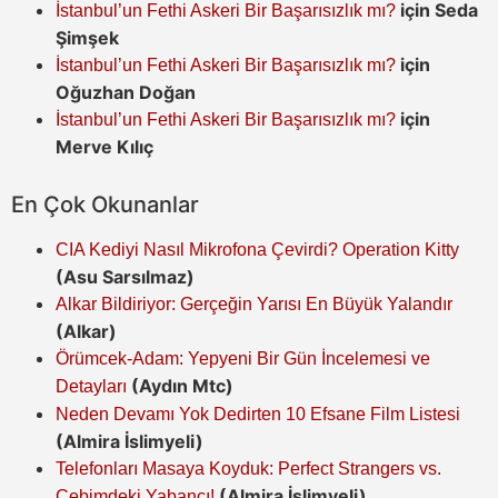
için
Seda
İstanbul’un Fethi Askeri Bir Başarısızlık mı?
Şimşek
için
İstanbul’un Fethi Askeri Bir Başarısızlık mı?
Oğuzhan Doğan
için
İstanbul’un Fethi Askeri Bir Başarısızlık mı?
Merve Kılıç
En Çok Okunanlar
CIA Kediyi Nasıl Mikrofona Çevirdi? Operation Kitty
(Asu Sarsılmaz)
Alkar Bildiriyor: Gerçeğin Yarısı En Büyük Yalandır
(Alkar)
Örümcek-Adam: Yepyeni Bir Gün İncelemesi ve
(Aydın Mtc)
Detayları
Neden Devamı Yok Dedirten 10 Efsane Film Listesi
(Almira İslimyeli)
Telefonları Masaya Koyduk: Perfect Strangers vs.
(Almira İslimyeli)
Cebimdeki Yabancı!