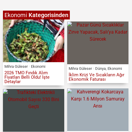
Ekonomi
Kategorisinden
Mihra Güleser
Ekonomi
Mihra Güleser
Dünya
,
Ekonomi
2026 TMO Fındık Alım
İklim Krizi Ve Sıcakların Ağır
Fiyatları Belli Oldu! İşte
Ekonomik Faturası
Detaylar