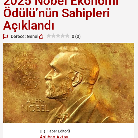
2025 Nobel Ekonomi
Ödülü’nün Sahipleri
Açıklandı
Derece: Genel
0
(
0
)
Dış Haber Editörü
Aslıhan Aktay