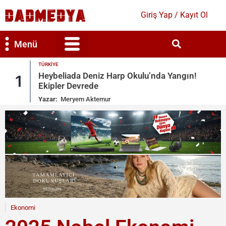
Giriş Yap / Kayıt Ol
Menü
TÜRKIYE
Bilim & Teknoloji
Kültür & Sanat
Heybeliada Deniz Harp Okulu’nda Yangın!
1
Ekipler Devrede
Yazar:
Meryem Aktemur
Ekonomi