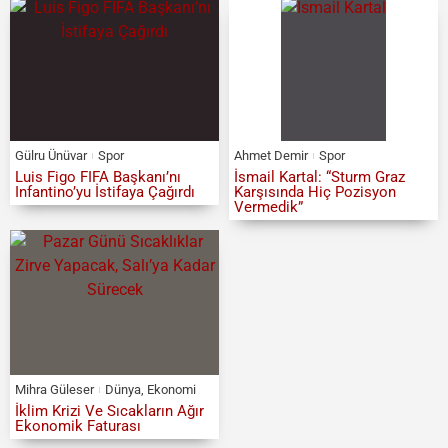
Gülru Ünüvar
Spor
Ahmet Demir
Spor
Luis Figo FIFA Başkanı’nı
İsmail Kartal: “Sturm Graz
Infantino’yu İstifaya Çağırdı
Karşısında Hiç Pozisyon
Vermedik”
Mihra Güleser
Dünya
,
Ekonomi
İklim Krizi Ve Sıcakların Ağır
Ekonomik Faturası