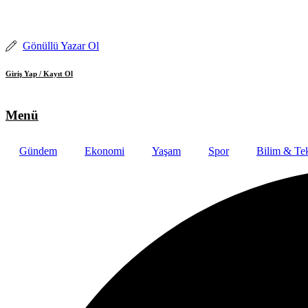
İçeriğe
atla
Gönüllü Yazar Ol
Giriş Yap / Kayıt Ol
Menü
Gündem
Ekonomi
Yaşam
Spor
Bilim & Tek