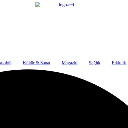
noloji
Kültür & Sanat
Magazin
Sağlık
Etkinlik