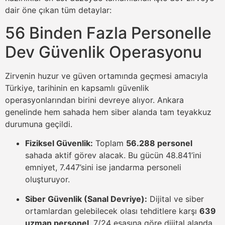
dair öne çıkan tüm detaylar:
56 Binden Fazla Personelle
Dev Güvenlik Operasyonu
Zirvenin huzur ve güven ortamında geçmesi amacıyla
Türkiye, tarihinin en kapsamlı güvenlik
operasyonlarından birini devreye alıyor. Ankara
genelinde hem sahada hem siber alanda tam teyakkuz
durumuna geçildi.
Fiziksel Güvenlik:
Toplam
56.288 personel
sahada aktif görev alacak. Bu gücün 48.841’ini
emniyet, 7.447’sini ise jandarma personeli
oluşturuyor.
Siber Güvenlik (Sanal Devriye):
Dijital ve siber
ortamlardan gelebilecek olası tehditlere karşı
639
uzman personel
, 7/24 esasına göre dijital alanda