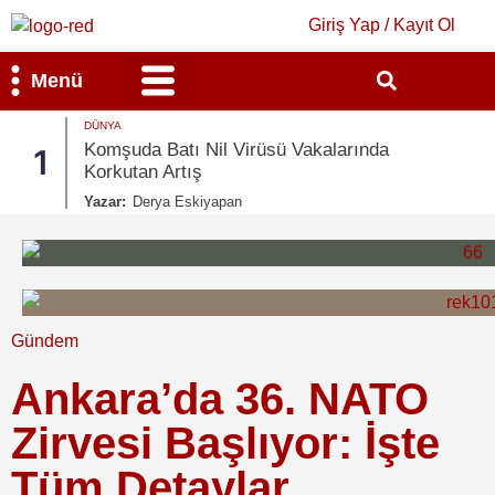
Giriş Yap / Kayıt Ol
Menü
DÜNYA
Bilim & Teknoloji
Kültür & Sanat
Komşuda Batı Nil Virüsü Vakalarında
1
Korkutan Artış
Yazar:
Derya Eskiyapan
Gündem
Ankara’da 36. NATO
Zirvesi Başlıyor: İşte
Tüm Detaylar