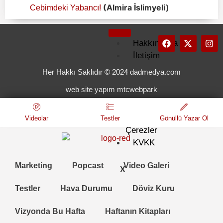
(Almira İslimyeli)
Cebimdeki Yabancı!
Hakkımızda
İletişim
Künye
Her Hakkı Saklıdır © 2024 dadmedya.com
Kullanım
web site yapım mtcwebpark
Koşulları
Gizlilik
ve
Videolar
Testler
Gönüllü Yazar Ol
Çerezler
KVKK
Marketing
Popcast
Video Galeri
X
Testler
Hava Durumu
Döviz Kuru
Vizyonda Bu Hafta
Haftanın Kitapları