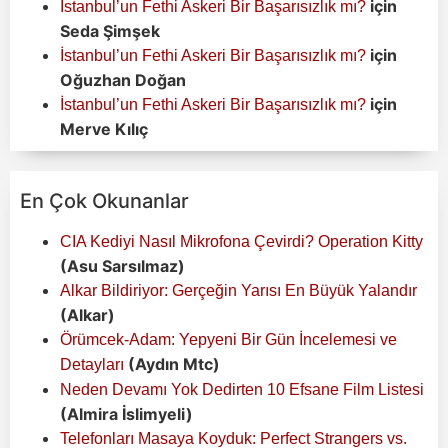
için
İstanbul’un Fethi Askeri Bir Başarısızlık mı?
Seda Şimşek
için
İstanbul’un Fethi Askeri Bir Başarısızlık mı?
Oğuzhan Doğan
için
İstanbul’un Fethi Askeri Bir Başarısızlık mı?
Merve Kılıç
En Çok Okunanlar
CIA Kediyi Nasıl Mikrofona Çevirdi? Operation Kitty
(Asu Sarsılmaz)
Alkar Bildiriyor: Gerçeğin Yarısı En Büyük Yalandır
(Alkar)
Örümcek-Adam: Yepyeni Bir Gün İncelemesi ve
(Aydın Mtc)
Detayları
Neden Devamı Yok Dedirten 10 Efsane Film Listesi
(Almira İslimyeli)
Telefonları Masaya Koyduk: Perfect Strangers vs.