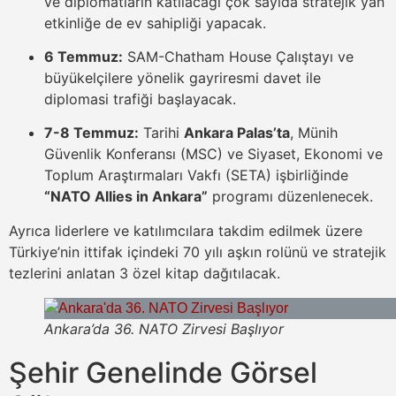
ve diplomatların katılacağı çok sayıda stratejik yan
etkinliğe de ev sahipliği yapacak.
6 Temmuz:
SAM-Chatham House Çalıştayı ve
büyükelçilere yönelik gayriresmi davet ile
diplomasi trafiği başlayacak.
7-8 Temmuz:
Tarihi
Ankara Palas’ta
, Münih
Güvenlik Konferansı (MSC) ve Siyaset, Ekonomi ve
Toplum Araştırmaları Vakfı (SETA) işbirliğinde
“NATO Allies in Ankara”
programı düzenlenecek.
Ayrıca liderlere ve katılımcılara takdim edilmek üzere
Türkiye’nin ittifak içindeki 70 yılı aşkın rolünü ve stratejik
tezlerini anlatan 3 özel kitap dağıtılacak.
Ankara’da 36. NATO Zirvesi Başlıyor
Şehir Genelinde Görsel