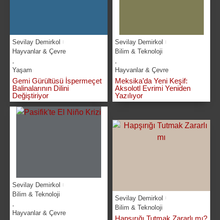
Sevilay Demirkol
Sevilay Demirkol
Hayvanlar & Çevre
Bilim & Teknoloji
,
,
Yaşam
Hayvanlar & Çevre
Gemi Gürültüsü İspermeçet
Meksika’da Yeni Keşif:
Balinalarının Dilini
Aksolotl Evrimi Yeniden
Değiştiriyor
Yazılıyor
Sevilay Demirkol
Bilim & Teknoloji
Sevilay Demirkol
,
Bilim & Teknoloji
Hayvanlar & Çevre
Hapşırığı Tutmak Zararlı mı?