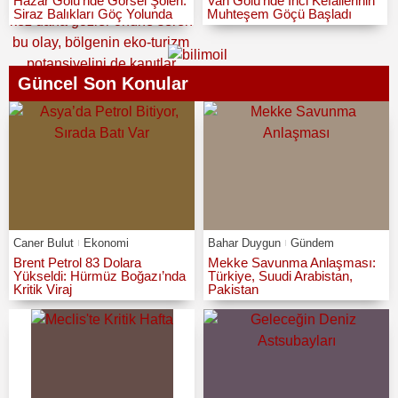
Hazar Gölü’nde Görsel Şölen:
Van Gölü’nde İnci Kefallerinin
Siraz Balıkları Göç Yolunda
Muhteşem Göçü Başladı
Güncel Son Konular
Caner Bulut
Ekonomi
Bahar Duygun
Gündem
Brent Petrol 83 Dolara
Mekke Savunma Anlaşması:
Yükseldi: Hürmüz Boğazı’nda
Türkiye, Suudi Arabistan,
Kritik Viraj
Pakistan