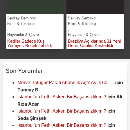
Sevilay Demirkol
Sevilay Demirkol
Bilim & Teknoloji
Bilim & Teknoloji
,
,
Hayvanlar & Çevre
Hayvanlar & Çevre
Kediler Sadece Kuş
Brezilya Açıklarında 31 Yeni
Yemiyor: Böcek Tehdidi
Deniz Canlısı Keşfedildi
Son Yorumlar
için
Merve Boluğur Paralı Abonelik Açtı: Aylık 60 TL
Tuncay B.
için
Ali
İstanbul’un Fethi Askeri Bir Başarısızlık mı?
Rıza Acar
için
İstanbul’un Fethi Askeri Bir Başarısızlık mı?
Seda Şimşek
için
İstanbul’un Fethi Askeri Bir Başarısızlık mı?