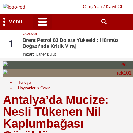
Giriş Yap / Kayıt Ol
Menü
EKONOMI
Bilim & Teknoloji
Kültür & Sanat
Brent Petrol 83 Dolara Yükseldi: Hürmüz
1
Boğazı’nda Kritik Viraj
Yazar:
Caner Bulut
Türkiye
Hayvanlar & Çevre
Antalya’da Mucize:
Nesli Tükenen Nil
Kaplumbağası