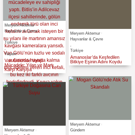
Meryem Aktemur
Hayvanlar & Çevre
Meryem Aktemur
,
Hayvanlar & Çevre
Türkiye
,
,
Türkiye
Yaşam
Amanoslar’da Keşfedilen
Van Gölü’nde Vahşi
Bitkiye Eşinin Adını Koydu
Mücadele: Yılan ve Martı
Karşı Karşıya
Meryem Aktemur
Meryem Aktemur
Gündem