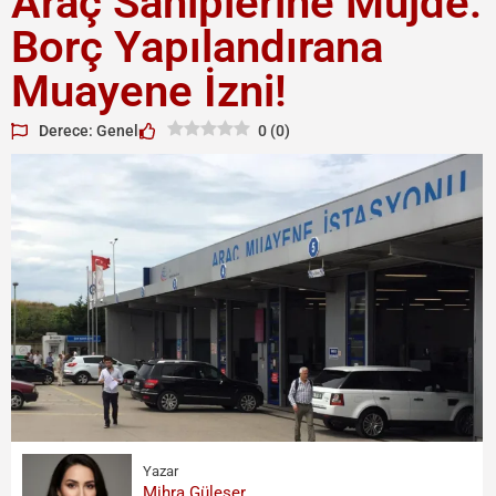
Araç Sahiplerine Müjde:
Borç Yapılandırana
Muayene İzni!
Derece: Genel
0
(
0
)
Yazar
Mihra Güleser