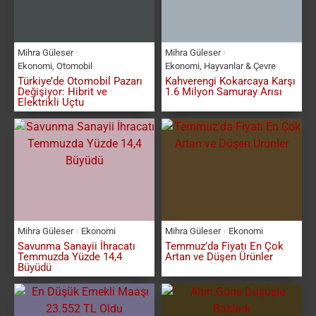
Mihra Güleser
Mihra Güleser
Ekonomi
,
Otomobil
Ekonomi
,
Hayvanlar & Çevre
Türkiye’de Otomobil Pazarı
Kahverengi Kokarcaya Karşı
Değişiyor: Hibrit ve
1.6 Milyon Samuray Arısı
Elektrikli Uçtu
Mihra Güleser
Ekonomi
Mihra Güleser
Ekonomi
Savunma Sanayii İhracatı
Temmuz’da Fiyatı En Çok
Temmuzda Yüzde 14,4
Artan ve Düşen Ürünler
Büyüdü