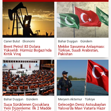
Caner Bulut
Ekonomi
Bahar Duygun
Gündem
Brent Petrol 83 Dolara
Mekke Savunma Anlaşması:
Yükseldi: Hürmüz Boğazı’nda
Türkiye, Suudi Arabistan,
Kritik Viraj
Pakistan
Bahar Duygun
Gündem
Meryem Aktemur
Türkiye
Suça Sürüklenen Çocuklara
Geleceğin Deniz Astsubayları
Yeni Düzenleme: İlk 2 Madde
Yalova’da Mavi Vatan’a Hazır