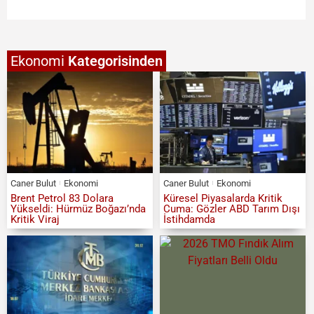
Ekonomi
Kategorisinden
Caner Bulut
Ekonomi
Caner Bulut
Ekonomi
Brent Petrol 83 Dolara
Küresel Piyasalarda Kritik
Yükseldi: Hürmüz Boğazı’nda
Cuma: Gözler ABD Tarım Dışı
Kritik Viraj
İstihdamda