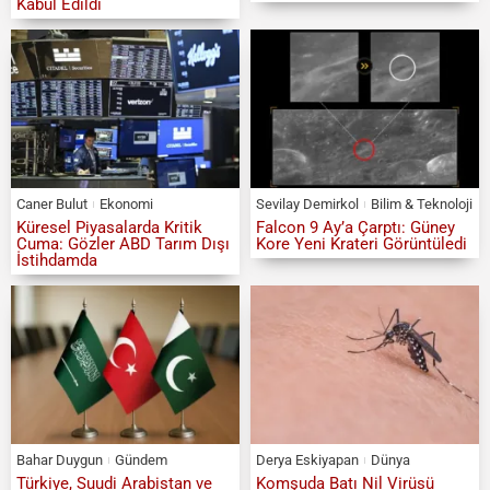
Kabul Edildi
Caner Bulut
Ekonomi
Sevilay Demirkol
Bilim & Teknoloji
Küresel Piyasalarda Kritik
Falcon 9 Ay’a Çarptı: Güney
Cuma: Gözler ABD Tarım Dışı
Kore Yeni Krateri Görüntüledi
İstihdamda
Bahar Duygun
Gündem
Derya Eskiyapan
Dünya
Türkiye, Suudi Arabistan ve
Komşuda Batı Nil Virüsü