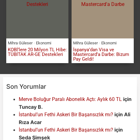
Mihra Güleser
Ekonomi
Mihra Güleser
Ekonomi
KOBİ’lere 20 Milyon TL Hibe:
İspanya’dan Visa ve
TÜBİTAK AR-GE Destekleri
Mastercard’a Darbe: Bizum
Pay Geldi!
Son Yorumlar
için
Merve Boluğur Paralı Abonelik Açtı: Aylık 60 TL
Tuncay B.
için
Ali
İstanbul’un Fethi Askeri Bir Başarısızlık mı?
Rıza Acar
için
İstanbul’un Fethi Askeri Bir Başarısızlık mı?
Seda Şimşek