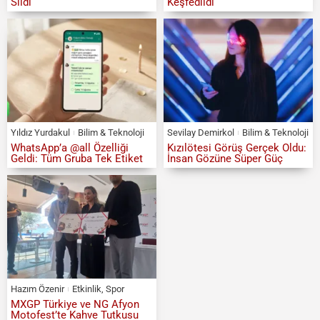
Sildi
Keşfedildi
Yıldız Yurdakul
Bilim & Teknoloji
Sevilay Demirkol
Bilim & Teknoloji
WhatsApp’a @all Özelliği
Kızılötesi Görüş Gerçek Oldu:
Geldi: Tüm Gruba Tek Etiket
İnsan Gözüne Süper Güç
Hazım Özenir
Etkinlik
,
Spor
MXGP Türkiye ve NG Afyon
Motofest’te Kahve Tutkusu