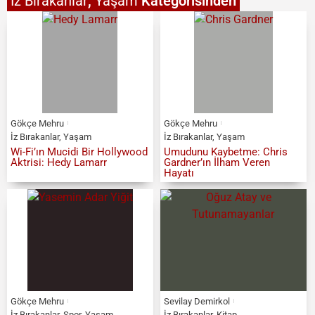
İz Bırakanlar
,
Yaşam
Kategorisinden
Gökçe Mehru
Gökçe Mehru
İz Bırakanlar
,
Yaşam
İz Bırakanlar
,
Yaşam
Wi-Fi’ın Mucidi Bir Hollywood
Umudunu Kaybetme: Chris
Aktrisi: Hedy Lamarr
Gardner’ın İlham Veren
Hayatı
Gökçe Mehru
Sevilay Demirkol
İz Bırakanlar
,
Spor
,
Yaşam
İz Bırakanlar
,
Kitap