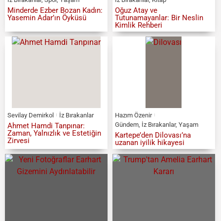
Minderde Ezber Bozan Kadın:
Oğuz Atay ve
Yasemin Adar’ın Öyküsü
Tutunamayanlar: Bir Neslin
Kimlik Rehberi
Sevilay Demirkol
İz Bırakanlar
Hazım Özenir
Gündem
,
İz Bırakanlar
,
Yaşam
Ahmet Hamdi Tanpınar:
Zaman, Yalnızlık ve Estetiğin
Kartepe’den Dilovası’na
Zirvesi
uzanan iyilik hikayesi