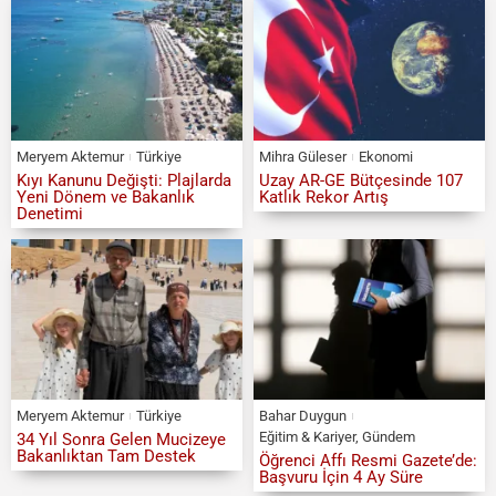
Meryem Aktemur
Türkiye
Mihra Güleser
Ekonomi
Kıyı Kanunu Değişti: Plajlarda
Uzay AR-GE Bütçesinde 107
Yeni Dönem ve Bakanlık
Katlık Rekor Artış
Denetimi
Meryem Aktemur
Türkiye
Bahar Duygun
Eğitim & Kariyer
,
Gündem
34 Yıl Sonra Gelen Mucizeye
Bakanlıktan Tam Destek
Öğrenci Affı Resmi Gazete’de:
Başvuru İçin 4 Ay Süre