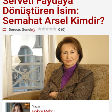
Serveti Faydaya
Dönüştüren İsim:
Semahat Arsel Kimdir?
Derece: Genel
0
(
0
)
Yazar
Gökçe Mehru