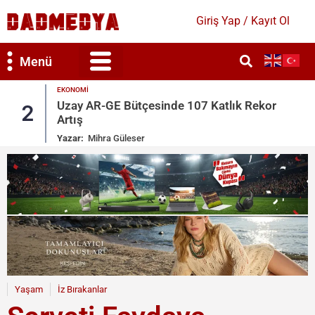
Giriş Yap / Kayıt Ol
Menü
EKONOMI
ve
Uzay AR-GE Bütçesinde 107 Katlık Rekor
2
Artış
Yazar:
Mihra Güleser
Yaşam
İz Bırakanlar