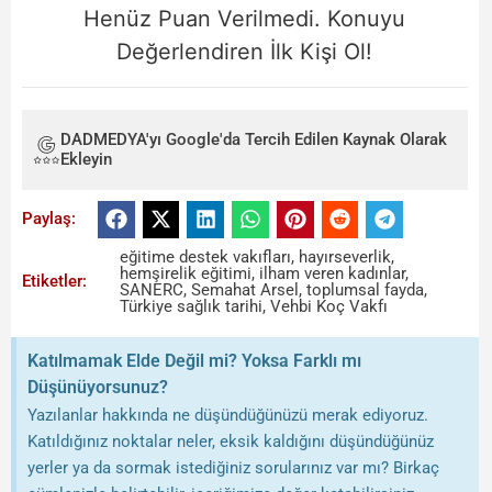
Henüz Puan Verilmedi. Konuyu
Değerlendiren İlk Kişi Ol!
DADMEDYA'yı Google'da Tercih Edilen Kaynak Olarak
Ekleyin
Paylaş:
eğitime destek vakıfları
,
hayırseverlik
,
hemşirelik eğitimi
,
ilham veren kadınlar
,
Etiketler:
SANERC
,
Semahat Arsel
,
toplumsal fayda
,
Türkiye sağlık tarihi
,
Vehbi Koç Vakfı
Katılmamak Elde Değil mi? Yoksa Farklı mı
Düşünüyorsunuz?
Yazılanlar hakkında ne düşündüğünüzü merak ediyoruz.
Katıldığınız noktalar neler, eksik kaldığını düşündüğünüz
yerler ya da sormak istediğiniz sorularınız var mı? Birkaç