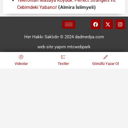
Telefonları Masaya Koyduk: Perfect Strangers vs.
(Almira İslimyeli)
Cebimdeki Yabancı!
Her Hakkı Saklıdır © 2024 dadmedya.com
web site yapım mtcwebpark
Videolar
Testler
Gönüllü Yazar Ol