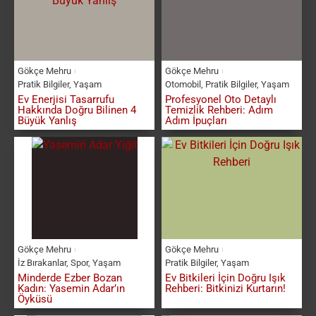
Gökçe Mehru
Gökçe Mehru
Pratik Bilgiler
,
Yaşam
Otomobil
,
Pratik Bilgiler
,
Yaşam
Ev Enerjisi Tasarrufu
Profesyonel Oto Detaylı
Hakkında Doğru Bilinen 4
Temizlik Rehberi: Adım
Büyük Yanlış
Adım İpuçları
Gökçe Mehru
Gökçe Mehru
İz Bırakanlar
,
Spor
,
Yaşam
Pratik Bilgiler
,
Yaşam
Minderde Ezber Bozan
Ev Bitkileri İçin Doğru Işık
Kadın: Yasemin Adar’ın
Rehberi: Bitkinizi Kurtarın!
Öyküsü