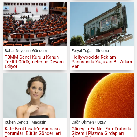
Bahar Duygun
Gündem
Feryal Tuğal
Sinema
TBMM Genel Kurulu Kanun
Hollywood’da Reklam
Teklifi Görüşmelerine Devam
Panosunda Yaşayan Bir Adam
Ediyor
Var
Ruken Cengiz
Magazin
Çağrı Ökmen
Uzay
Kate Beckinsale’e Acımasız
Güneş’in En Net Fotoğrafında
Yorumlar: Bütün Gönderileri
Gizemli Plazma Girdapları