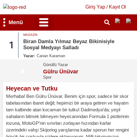
Giriş Yap / Kayıt Ol
Menü
MAGAZIN
Bilim & Teknoloji
Kültür & Sanat
Biran Damla Yılmaz Beyaz Bikinisiyle
1
Sosyal Medyayı Salladı
Yazar:
Canan Karaman
Gönüllü Yazar
Gülru Ünüvar
Spor
Heyecan ve Tutku
Merhaba! Ben Gülru Ünüvar. Benim için spor, sadece bir skor
tabelasından ibaret değil; hepimizi bir araya getiren ve hayatın
tam kalbinde atan kocaman bir tutku! Dadmedya’da; yeşil
sahaların bitmek bilmeyen heyecanından Formula 1 pistlerinin
tozuna, MotoGP’nin sınırları zorlayan hızından karlar
üzerindeki vahşi Skijoring yarışlarına kadar sporun her rengini
büyük bir coşkuyla sizlere aktarıyorum. Milli takımımızın