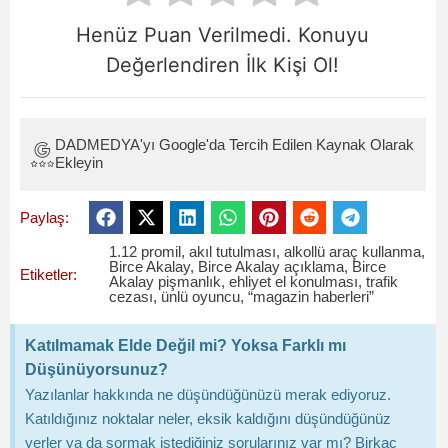
Henüz Puan Verilmedi. Konuyu
Değerlendiren İlk Kişi Ol!
DADMEDYA'yı Google'da Tercih Edilen Kaynak Olarak
Ekleyin
Paylaş:
1.12 promil
,
akıl tutulması
,
alkollü araç kullanma
,
Birce Akalay
,
Birce Akalay açıklama
,
Birce
Etiketler:
Akalay pişmanlık
,
ehliyet el konulması
,
trafik
cezası
,
ünlü oyuncu
,
“magazin haberleri”
Katılmamak Elde Değil mi? Yoksa Farklı mı
Düşünüyorsunuz?
Yazılanlar hakkında ne düşündüğünüzü merak ediyoruz.
Katıldığınız noktalar neler, eksik kaldığını düşündüğünüz
yerler ya da sormak istediğiniz sorularınız var mı? Birkaç