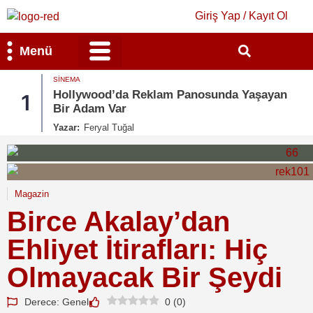
Giriş Yap / Kayıt Ol
Menü
SINEMA
Bilim & Teknoloji
Kültür & Sanat
Hollywood’da Reklam Panosunda Yaşayan
1
Bir Adam Var
Yazar:
Feryal Tuğal
Magazin
Birce Akalay’dan
Ehliyet İtirafları: Hiç
Olmayacak Bir Şeydi
Derece: Genel
0
(
0
)