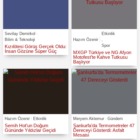
Sevilay Demirkol
Etkinlik
Bilim & Teknoloji
Hazım Özenir
,
Spor
Kızılötesi Görüş Gerçek Oldu:
İnsan Gözüne Süper Güç
MXGP Türkiye ve NG Afyon
Motofest’te Kahve Tutkusu
Başlıyor
Hazım Özenir
Etkinlik
Meryem Aktemur
Gündem
Semih Hot’un Doğum
Şanlıurfa’da Termometreler 47
Gününde Yıldızlar Geçidi
Dereceyi Gösterdi: Asfalt
Mesaisi