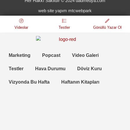
Her Hakkı Saklıdır © 2024 dadmedya.com
web site yapım mtcwebpark
Videolar
Testler
Gönüllü Yazar Ol
Marketing
Popcast
Video Galeri
Testler
Hava Durumu
Döviz Kuru
Vizyonda Bu Hafta
Haftanın Kitapları