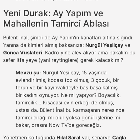
Yeni Durak: Ay Yapım ve
Mahallenin Tamirci Ablası
Bülent İnal, şimdi de Ay Yapım’ın kanatları altına sığındı.
Yanına da kimleri almış baksanıza:
Nurgül Yeşilçay
ve
Gonca Vuslateri
. Kadro yine alev alıyor ama bakalım bu
sefer itfaiyeye (yani reytinglere) gerek kalacak mı?
Mevzu şu:
Nurgül Yeşilçay, 15 yaşında
evlendirilmiş, kocası toz olmuş, 3 çocuk, bir
torun ve bir kayınvalideyle baş başa kalmış
bir kadını oynuyor. Ne mi yapıyor? Boyacılık,
tamircilik… Kısacası evin erkeği de olmuş,
ustası da. Bülent İnal bu karmaşanın neresinde
tamirci çırağı mı olur yoksa gönül işlerine mi
bakar, orasını Now TV’de göreceğiz.
Yönetmen koltuğunda
Hilal Saral
var, senaryo
Çağla