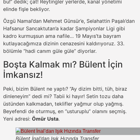
bu!” dedik; çat! Reytingler yerlerde, kanal yönetimi
elinde fişle bekliyor.
Özgü Namal’dan Mehmet Günsür’e, Selahattin Paşalı’dan
Hafsanur Sancaktutan’a kadar Şampiyonlar Ligi gibi
kadro kurmuşsun ama nafile… 19 Mayıs’ta bayram
kutlayacağımıza dizinin cenazesini kaldırıyoruz. 33.
bölümle “hadi canım güle güle” diyorlar.
Boşta Kalmak mı? Bülent İçin
İmkansız!
Peki, bizim Bülent ne yaptı? “Ay dizim bitti, tüh, biraz
dinleneyim” dedi mi? Tabii ki hayır! Setin tozu daha
üstünden kalkmadan, teklifler yağmur olup yağmış.
Beyefendi de oturmuş, en “usturuplu” olanını seçmiş.
Yeni adresi:
Ömür Usta
.
Bülent İnal’dan Işık Hızında Transfer