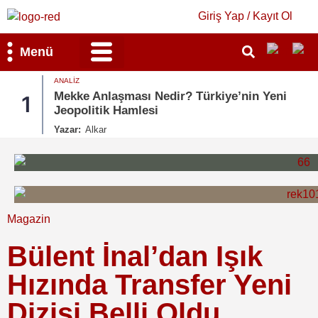
Giriş Yap / Kayıt Ol
Menü
ANALIZ
Bilim & Teknoloji
Kültür & Sanat
Mekke Anlaşması Nedir? Türkiye’nin Yeni
1
Jeopolitik Hamlesi
Yazar:
Alkar
Magazin
Bülent İnal’dan Işık
Hızında Transfer Yeni
Dizisi Belli Oldu