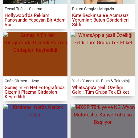
Feryal Tuğal
Sinema
Ruken Cengiz
Magazin
Hollywood’da Reklam
Kate Beckinsale’e Acımasız
Panosunda Yaşayan Bir Adam
Yorumlar: Bütün Gönderileri
Var
Sildi
Çağrı Ökmen
Uzay
Yıldız Yurdakul
Bilim & Teknoloji
Güneş’in En Net Fotoğrafında
WhatsApp’a @all Özelliği
Gizemli Plazma Girdapları
Geldi: Tüm Gruba Tek Etiket
Keşfedildi