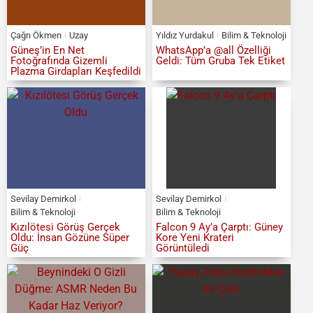
Çağrı Ökmen
Uzay
Yıldız Yurdakul
Bilim & Teknoloji
Güneş’in En Net
WhatsApp’a @all Özelliği
Fotoğrafında Gizemli
Geldi: Tüm Gruba Tek Etiket
Plazma Girdapları Keşfedildi
Sevilay Demirkol
Sevilay Demirkol
Bilim & Teknoloji
Bilim & Teknoloji
Kızılötesi Görüş Gerçek
Falcon 9 Ay’a Çarptı: Güney
Oldu: İnsan Gözüne Süper
Kore Yeni Krateri
Güç
Görüntüledi