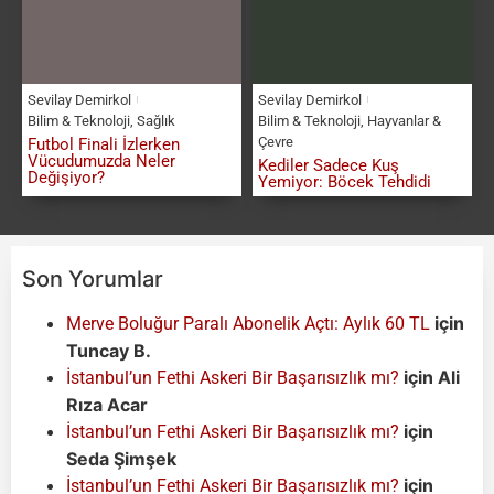
Sevilay Demirkol
Sevilay Demirkol
Bilim & Teknoloji
,
Sağlık
Bilim & Teknoloji
,
Hayvanlar &
Çevre
Futbol Finali İzlerken
Vücudumuzda Neler
Kediler Sadece Kuş
Değişiyor?
Yemiyor: Böcek Tehdidi
Son Yorumlar
için
Merve Boluğur Paralı Abonelik Açtı: Aylık 60 TL
Tuncay B.
için
Ali
İstanbul’un Fethi Askeri Bir Başarısızlık mı?
Rıza Acar
için
İstanbul’un Fethi Askeri Bir Başarısızlık mı?
Seda Şimşek
için
İstanbul’un Fethi Askeri Bir Başarısızlık mı?