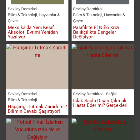
Sevilay Demirkol
Sevilay Demirkol
Bilim & Teknoloji
,
Hayvanlar &
Bilim & Teknoloji
,
Hayvanlar &
Çevre
Çevre
Meksika’da Yeni Keşif:
Pasifik’te El Niño Krizi:
Aksolotl Evrimi Yeniden
Balıkçılıkta Dengeler
Yazılıyor
Değişiyor
Sevilay Demirkol
Sevilay Demirkol
Sağlık
Bilim & Teknoloji
Islak Saçla Dışarı Çıkmak
Hasta Eder mi? Gerçekler!
Hapşırığı Tutmak Zararlı mı?
Bilimin Cevabı Şaşırtıyor!