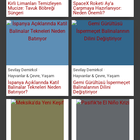
Kirli Limanları Temizleyen
SpaceX Roketi Ay’a
Mucize: Tavuk Böbreği
Çarpmaya Hazırlanıyor:
Süngeri
Neden Önemli?
Sevilay Demirkol
Sevilay Demirkol
Hayvanlar & Çevre
,
Yaşam
Hayvanlar & Çevre
,
Yaşam
İspanya Açıklarında Katil
Gemi Gürültüsü İspermeçet
Balinalar Tekneleri Neden
Balinalarının Dilini
Batırıyor?
Değiştiriyor