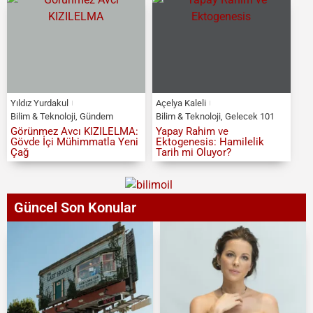
Yıldız Yurdakul
Açelya Kaleli
Bilim & Teknoloji
,
Gündem
Bilim & Teknoloji
,
Gelecek 101
Görünmez Avcı KIZILELMA:
Yapay Rahim ve
Gövde İçi Mühimmatla Yeni
Ektogenesis: Hamilelik
Çağ
Tarih mi Oluyor?
Güncel Son Konular