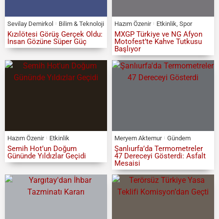
Sevilay Demirkol
Bilim & Teknoloji
Hazım Özenir
Etkinlik
,
Spor
Kızılötesi Görüş Gerçek Oldu:
MXGP Türkiye ve NG Afyon
İnsan Gözüne Süper Güç
Motofest’te Kahve Tutkusu
Başlıyor
Hazım Özenir
Etkinlik
Meryem Aktemur
Gündem
Semih Hot’un Doğum
Şanlıurfa’da Termometreler
Gününde Yıldızlar Geçidi
47 Dereceyi Gösterdi: Asfalt
Mesaisi