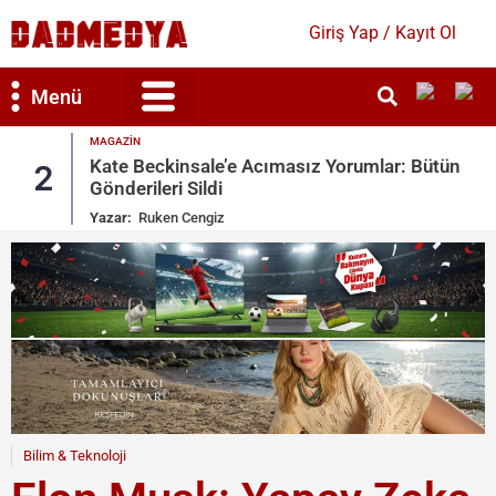
Giriş Yap / Kayıt Ol
Menü
MAGAZIN
Bilim & Teknoloji
Kültür & Sanat
Kate Beckinsale’e Acımasız Yorumlar: Bütün
2
Gönderileri Sildi
Yazar:
Ruken Cengiz
Bilim & Teknoloji