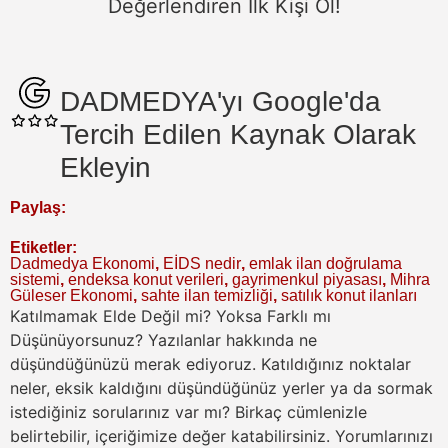
Değerlendiren İlk Kişi Ol!
DADMEDYA'yı Google'da
Tercih Edilen Kaynak Olarak
Ekleyin
Paylaş:
Etiketler:
Dadmedya Ekonomi
,
EİDS nedir
,
emlak ilan doğrulama
sistemi
,
endeksa konut verileri
,
gayrimenkul piyasası
,
Mihra
Güleser Ekonomi
,
sahte ilan temizliği
,
satılık konut ilanları
Katılmamak Elde Değil mi? Yoksa Farklı mı
Düşünüyorsunuz?
Yazılanlar hakkında ne
düşündüğünüzü merak ediyoruz. Katıldığınız noktalar
neler, eksik kaldığını düşündüğünüz yerler ya da sormak
istediğiniz sorularınız var mı? Birkaç cümlenizle
belirtebilir, içeriğimize değer katabilirsiniz. Yorumlarınızı