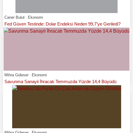
Caner Bulut
Ekonomi
Fed Güven Testinde: Dolar Endeksi Neden 99,7’ye Geriledi?
Mihra Güleser
Ekonomi
Savunma Sanayii İhracatı Temmuzda Yüzde 14,4 Büyüdü
Mihra Güleser
Ekonomi