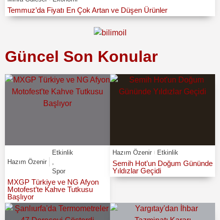
Temmuz’da Fiyatı En Çok Artan ve Düşen Ürünler
Güncel Son Konular
Etkinlik
Hazım Özenir
Etkinlik
Hazım Özenir
,
Semih Hot’un Doğum Gününde
Yıldızlar Geçidi
Spor
MXGP Türkiye ve NG Afyon
Motofest’te Kahve Tutkusu
Başlıyor