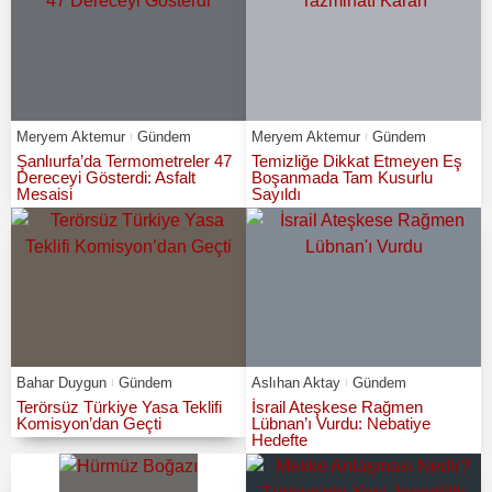
Meryem Aktemur
Gündem
Meryem Aktemur
Gündem
Şanlıurfa’da Termometreler 47
Temizliğe Dikkat Etmeyen Eş
Dereceyi Gösterdi: Asfalt
Boşanmada Tam Kusurlu
Mesaisi
Sayıldı
Bahar Duygun
Gündem
Aslıhan Aktay
Gündem
Terörsüz Türkiye Yasa Teklifi
İsrail Ateşkese Rağmen
Komisyon’dan Geçti
Lübnan’ı Vurdu: Nebatiye
Hedefte