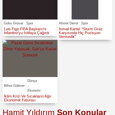
Gülru Ünüvar
Spor
Ahmet Demir
Spor
Luis Figo FIFA Başkanı’nı
İsmail Kartal: “Sturm Graz
Infantino’yu İstifaya Çağırdı
Karşısında Hiç Pozisyon
Vermedik”
Dünya
Mihra Güleser
,
Ekonomi
İklim Krizi Ve Sıcakların Ağır
Ekonomik Faturası
Hamit Yıldırım
Son Konular