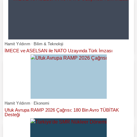
Hamit Yıldırım
Bilim & Teknoloji
İMECE ve ASELSAN ile NATO Uzayında Türk İmzası
Hamit Yıldırım
Ekonomi
Ufuk Avrupa RAMP 2026 Çağrısı: 180 Bin Avro TÜBİTAK
Desteği