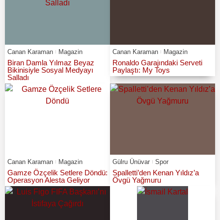
Canan Karaman
Magazin
Canan Karaman
Magazin
Biran Damla Yılmaz Beyaz
Ronaldo Garajındaki Serveti
Bikinisiyle Sosyal Medyayı
Paylaştı: My Toys
Salladı
Canan Karaman
Magazin
Gülru Ünüvar
Spor
Gamze Özçelik Setlere Döndü:
Spalletti’den Kenan Yıldız’a
Operasyon Alesta Geliyor
Övgü Yağmuru